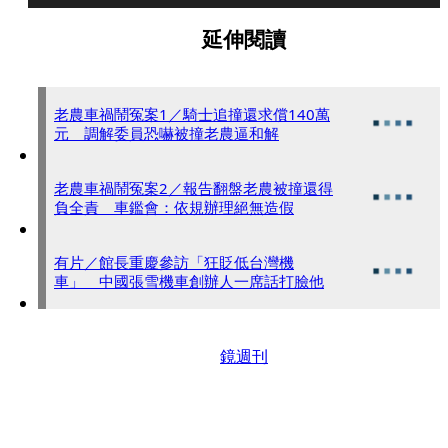
延伸閱讀
老農車禍鬧冤案1／騎士追撞還求償140萬
元 調解委員恐嚇被撞老農逼和解
老農車禍鬧冤案2／報告翻盤老農被撞還得
負全責 車鑑會：依規辦理絕無造假
有片／館長重慶參訪「狂貶低台灣機
車」 中國張雪機車創辦人一席話打臉他
鏡週刊