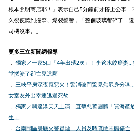
根本照明商店耶！」表示自己5分鐘前才搭上公車，
久後便聽到撞擊、爆裂聲響，「整個玻璃都碎了，還
司機沒事。」
更多三立新聞網報導
．
獨家／一家5口「4年出殯2次」！李爸水餃癌妻…
堂擲筊了卻亡兒遺願
．
三峽平房深夜竄惡火！警消破門驚見焦屍身分曝…
女室友外出幸運逃過死劫
．
獨家／興達港天天上演 直擊慈善團體「買海產放
生」
．
台南鬧區餐廳火警冒煙 人員及時疏散未釀傷亡