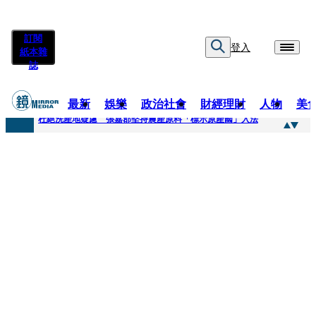
訂閱
登入
紙本雜
誌
最新
娛樂
政治社會
財經理財
人物
美
快訊
杜絕洗產地疑慮 張嘉郡堅持農產原料「標示原產國」入法
快訊
「簽名牆變戰場！」饒河夜市小吃店把簽名塗掉 沈伯洋：舉雙手贊成
快訊
一起往好命路出發1／占星第一品牌 唐綺陽1秒帶入星座世界