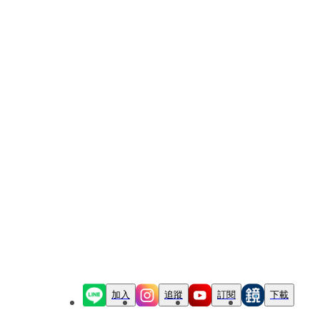
加入
追蹤
訂閱
下載