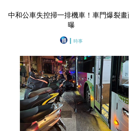
中和公車失控掃一排機車！車門爆裂畫
曝
時事