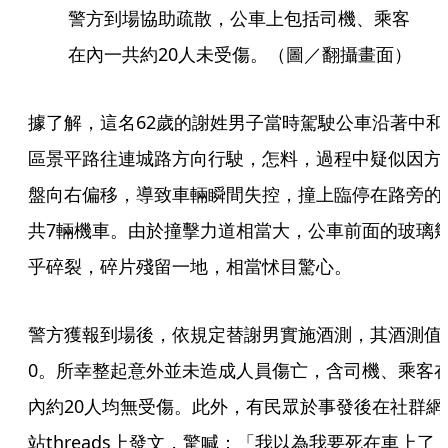
警方到場協助疏散，公車上包括司機、乘客
在內一共約20人未受傷。（圖／翻攝畫面）
據了解，這名62歲的謝姓男子當時駕駛公車沿著中和
區景平路往連城路方向行駛，怎料，過程中疑似因方
盤向右偏移，導致車輛瞬間失控，撞上臨停在路旁的
共7輛機車。由於撞擊力道相當大，公車前面的玻璃
乎碎裂，碎片殘留一地，相當怵目驚心。
警方獲報到場後，依規定替謝男實施酒測，其酒測值
0。所幸整起意外並未造成人員傷亡，含司機、乘客
內約20人均無受傷。此外，有民眾於事發後在社群網
站threads上發文，驚喊：「我以為我要死在車上了