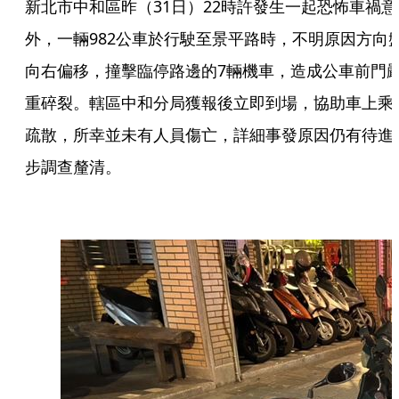
新北市中和區昨（31日）22時許發生一起恐怖車禍意
外，一輛982公車於行駛至景平路時，不明原因方向
向右偏移，撞擊臨停路邊的7輛機車，造成公車前門
重碎裂。轄區中和分局獲報後立即到場，協助車上乘
疏散，所幸並未有人員傷亡，詳細事發原因仍有待進
步調查釐清。