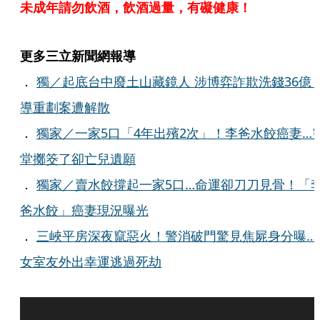
未成年請勿飲酒，飲酒過量，有礙健康！
更多三立新聞網報導
．
獨／起底台中廢土山藏鏡人 涉博弈詐欺洗錢36億 
導重劃案遭解散
．
獨家／一家5口「4年出殯2次」！李爸水餃癌妻…
堂擲筊了卻亡兒遺願
．
獨家／賣水餃撐起一家5口…命運卻刀刀見骨！「
爸水餃」癌妻現況曝光
．
三峽平房深夜竄惡火！警消破門驚見焦屍身分曝…
女室友外出幸運逃過死劫