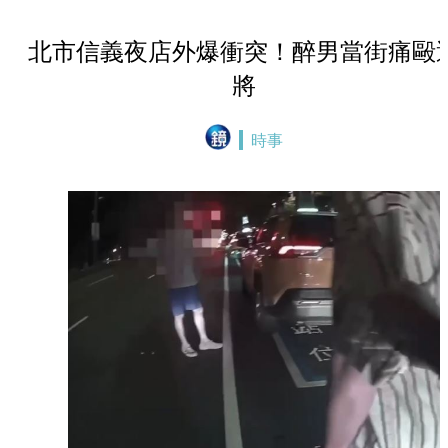
北市信義夜店外爆衝突！醉男當街痛毆
將
時事