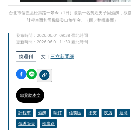
台北市信義區松壽路一帶今（1日）凌晨一名黃姓男子因酒醉，欲搭
計程車而和司機爆發口角衝突。（圖／翻攝畫面）
發布時間：
2026.06.01 09:38
臺北時間
更新時間：
2026.06.01 11:30
臺北時間
鏡週刊
文｜
三立新聞網
贊助本文
計程車
酒醉
毆打
信義區
衝突
夜店
運將
保護管束
松壽路