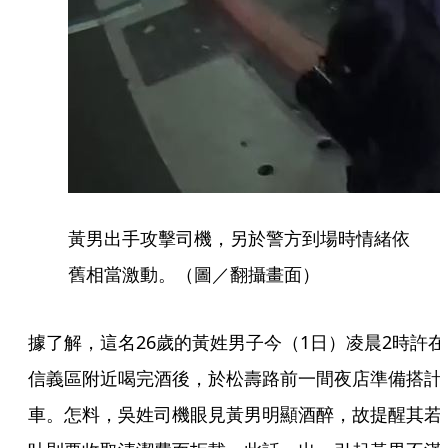
黃男出手攻擊司機，另於警方到場時情緒依
舊相當激動。（圖／翻攝畫面）
據了解，這名26歲的黃姓男子今（1日）凌晨2時許在
信義區附近喝完酒後，於松壽路前一間夜店準備搭計
車。怎料，吳姓司機眼見黃男明顯酒醉，故提醒其若