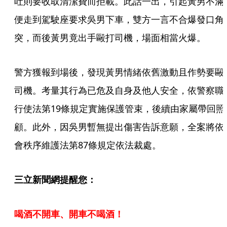
吐則要收取清潔費而拒載。此話一出，引起黃男不滿
便走到駕駛座要求吳男下車，雙方一言不合爆發口角
突，而後黃男竟出手毆打司機，場面相當火爆。
警方獲報到場後，發現黃男情緒依舊激動且作勢要毆
司機。考量其行為已危及自身及他人安全，依警察職
行使法第19條規定實施保護管束，後續由家屬帶回照
顧。此外，因吳男暫無提出傷害告訴意願，全案將依
會秩序維護法第87條規定依法裁處。
三立新聞網提醒您：
喝酒不開車、開車不喝酒！