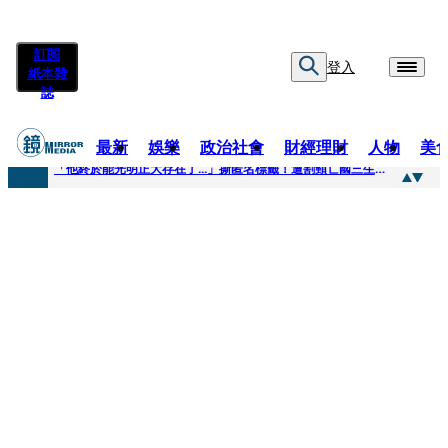
訂閱
登入
紙本雜
誌
最新
娛樂
政治社會
財經理財
人物
美
快訊
「他終於能光明正大存在了...」撕匿名標籤！遭割頸亡國三生「楊承勳」真名解禁 乾妹法庭抗辯引眾怒
快訊
12歲女兒天天幫化妝 孫儷有個專屬化妝師還讚媽媽底子好
快訊
相機忘在澎湖民宿被誤當垃圾丟！百萬YTR衝掩埋場直播「開挖50噸垃圾山」 怕私人片外流...