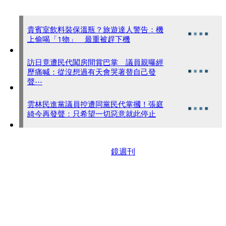
貴賓室飲料裝保溫瓶？旅遊達人警告：機
上偷喝「1物」 最重被趕下機
訪日竟遭民代闖房間賞巴掌 議員親曝經
歷痛喊：從沒想過有天會哭著替自己發
聲⋯
雲林民進黨議員控遭同黨民代掌摑！張庭
綺今再發聲：只希望一切惡意就此停止
鏡週刊