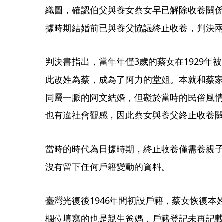
織圖，確認伯父與養女蔡女早已解除收養關
據時期結婚前已與養父協議終止收養，判決
判決書指出，當年年僅3歲的蔡女在1929年
此改姓為蔡，成為了阿力的堂姐。本就和蔡
同屬一脈的阿文結婚，但礙於當時的民俗風
也有違社會觀感，因此蔡女與養父終止收養
當時的時代為日據時期，終止收養僅需養親
沒有留下任何戶籍變動的資料。
臺灣光復後1946年間初設戶籍，蔡女恢復
欄位填寫的也是親生爸媽，戶籍登記未再記