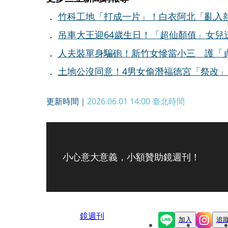
．
竹科工地「打成一片」！白衣阿北「亂入熱
．
吊車大王迎64歲生日！「超仙顏值」女兒
．
人夫裝單身騙砲！新竹女慘當小三 護「
．
土地公沒同意！4男女偷潛福德宮「祭改」
更新時間｜
2026.06.01 14:00
臺北時間
小心意大意義，小額贊助鏡週刊！
鏡週刊
加入
追