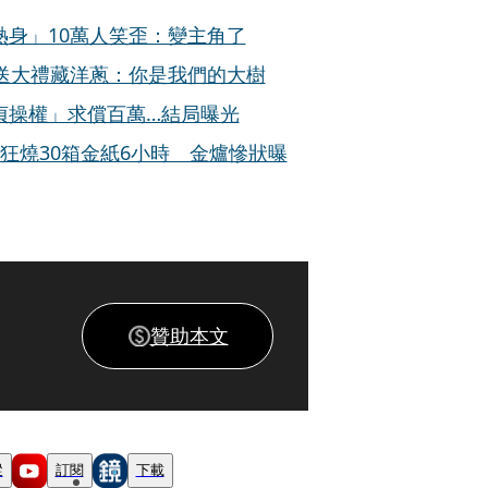
身」10萬人笑歪：變主角了
送大禮藏洋蔥：你是我們的大樹
貞操權」求償百萬…結局曝光
狂燒30箱金紙6小時 金爐慘狀曝
贊助本文
蹤
訂閱
下載