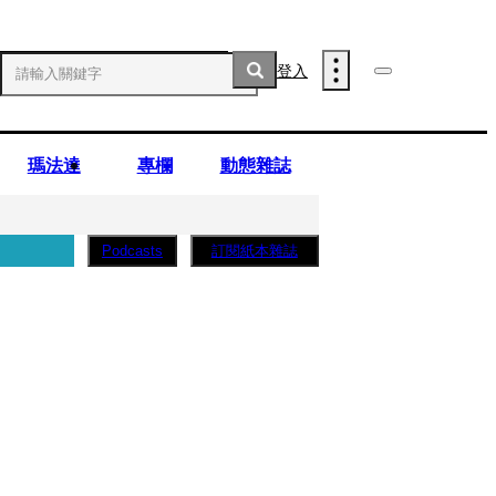
登入
瑪法達
專欄
動態雜誌
訂閱紙本雜誌
Podcasts