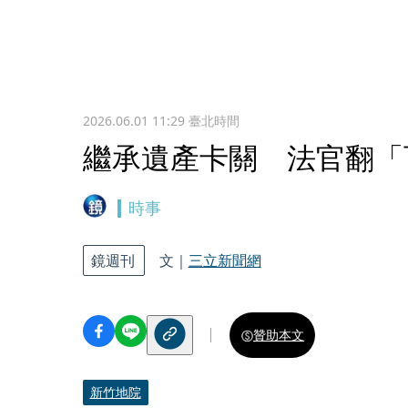
2026.06.01 11:29
臺北時間
繼承遺產卡關 法官翻「
時事
鏡週刊
文｜
三立新聞網
贊助本文
新竹地院