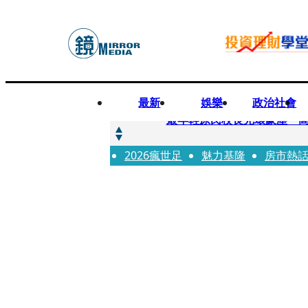
最新
娛樂
政治社會
快訊
最年輕原民校長光環蒙塵 
2026瘋世足
快訊
魅力基隆
房市熱
「愛露奶」私訊流出！小24
快訊
不堪病妻碎念桃園翁發狂砸