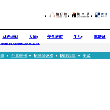
財經理財
人物
美食旅遊
生活
車錶酒
高市議員范織欽涉貪交保
話題
台北畫刊
房訊發燒榜
防詐鏡區
更多
歲女友爆當小三「大鬧病房氣孕婦」 姜厚任不忍回應了
死她 金屬拐杖斷兩截！媳見婆婆屍右臉全爛