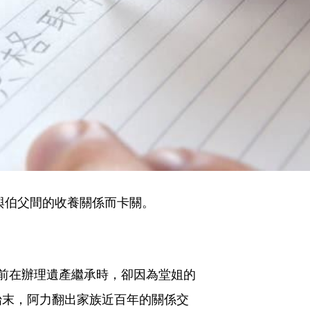
與伯父間的收養關係而卡關。
前在辦理遺產繼承時，卻因為堂姐的
始末，阿力翻出家族近百年的關係交