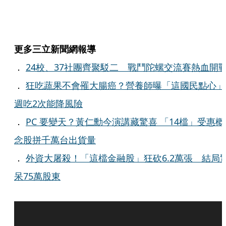
更多三立新聞網報導
．
24校、37社團齊聚駁二 戰鬥陀螺交流賽熱血開
．
狂吃蔬果不會罹大腸癌？營養師曝「這國民點心」
週吃2次能降風險
．
PC 要變天？黃仁勳今演講藏驚喜 「14檔」受惠概
念股拼千萬台出貨量
．
外資大屠殺！「這檔金融股」狂砍6.2萬張 結局
呆75萬股東