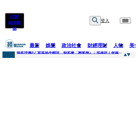
訂閱
登入
紙本雜
誌
最新
娛樂
政治社會
財經理財
人物
美
快訊
都更停擺3／營造成本翻倍 都更爆「棄嬰潮」：老屋拆了卻蓋不下去
快訊
SWAROVSKI把愛繫成一個蝴蝶結 七夕推出大中華區特別款
快訊
車內強吻女藝人「知名經紀人身分曝光」 硬辯「又沒伸舌頭」！法官判決書罕見批噁心