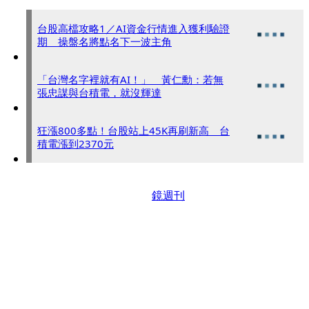
台股高檔攻略1／AI資金行情進入獲利驗證
期 操盤名將點名下一波主角
「台灣名字裡就有AI！」 黃仁勳：若無
張忠謀與台積電，就沒輝達
狂漲800多點！台股站上45K再刷新高 台
積電漲到2370元
鏡週刊