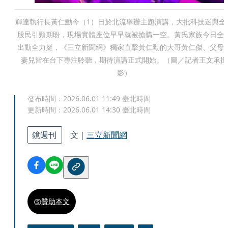
輝達執行長黃仁勳今（1）日於北流舉辦主題演講，大批科技迷與全
股民引頸期盼，現場實體座位早早就被搶購一空。黃氏家族今日全
出動全力挺，《三立新聞網》獨家直擊黃仁勳的大哥黃仁傑、父母
妻兒皆在台下專注聆聽，期待演講正式開始。（圖／記者王文承攝
影）
發布時間：
2026.06.01 11:49
臺北時間
更新時間：
2026.06.01 14:30
臺北時間
鏡週刊
文｜
三立新聞網
贊助本文