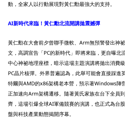
動，全家人以行動展現對黃仁勳最強大的支持。
AI新時代來臨！黃仁勳北流開講拋震撼彈
黃仁勳在大會前夕曾聯手微軟、Arm無預警發出神祕
文，高調宣告「PC的新時代」即將來臨，更自曝北流
中心神祕地理座標，暗示這場主題演講將拋出消費級
PC晶片核彈。外界普遍認為，此舉可能會直接踩進英
特爾與AMD的x86架構老本營，預示著Windows陣營
正加速向Arm架構遷移。隨著黃氏家族在台下全員到
齊，這場引爆全球AI軍備競賽的演講，也正式為台股
盤與科技產業動態揭開序幕。