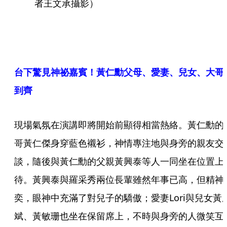
者王文承攝影）
台下驚見神祕嘉賓！黃仁勳父母、愛妻、兒女、大哥
到齊
現場氣氛在演講即將開始前顯得相當熱絡。黃仁勳的
哥黃仁傑身穿藍色襯衫，神情專注地與身旁的親友交
談，隨後與黃仁勳的父親黃興泰等人一同坐在位置上
待。黃興泰與羅采秀兩位長輩雖然年事已高，但精神
奕，眼神中充滿了對兒子的驕傲；愛妻Lori與兒女黃
斌、黃敏珊也坐在保留席上，不時與身旁的人微笑互