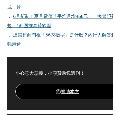
成一片
．
6月新制！夏月電價「平均月增466元」、換駕照
規 1商圈擴禁菸範圍
．
連鎖超商門框「5678數字」是什麼？內行人解答
強用途
小心意大意義，小額贊助鏡週刊！
贊助本文