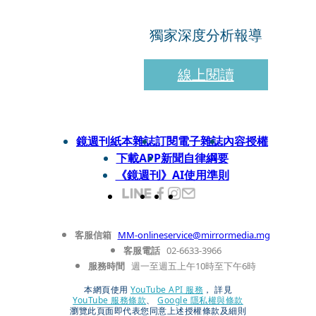
獨家深度分析報導
線上閱讀
鏡週刊紙本雜誌
訂閱電子雜誌
內容授權
下載APP
新聞自律綱要
《鏡週刊》AI使用準則
客服信箱
MM-onlineservice@mirrormedia.mg
客服電話
02-6633-3966
服務時間
週一至週五上午10時至下午6時
本網頁使用
YouTube API 服務
， 詳見
YouTube 服務條款
、
Google 隱私權與條款
瀏覽此頁面即代表您同意上述授權條款及細則