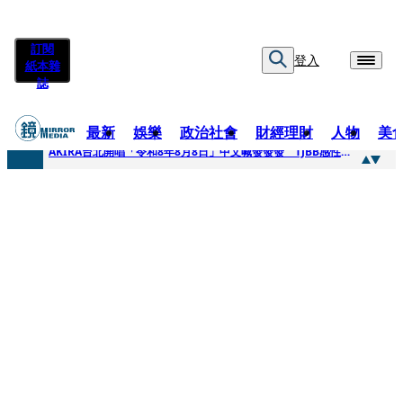
訂閱
登入
紙本雜
誌
最新
娛樂
政治社會
財經理財
人物
美
快訊
AKIRA台北開唱「令和8年8月8日」中文喊發發發 TJBB感性喊「謝謝AKIRA桑」
快訊
台灣新冠期間沒疫苗可打？ 律師列3款嗆：陳時中唯一擋的叫科興
快訊
沉寂12年…鐵肺歌后遇人生低谷 「遭親弟賞巴掌、父親出軌自己閨密」辛酸人生曝光