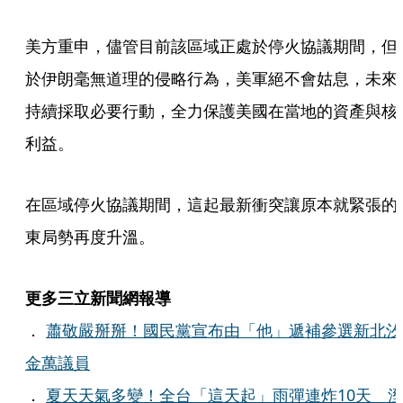
美方重申，儘管目前該區域正處於停火協議期間，但
於伊朗毫無道理的侵略行為，美軍絕不會姑息，未來
持續採取必要行動，全力保護美國在當地的資產與核
利益。
在區域停火協議期間，這起最新衝突讓原本就緊張的
東局勢再度升溫。
更多三立新聞網報導
．
蕭敬嚴掰掰！國民黨宣布由「他」遞補參選新北汐
金萬議員
．
夏天天氣多變！全台「這天起」雨彈連炸10天 