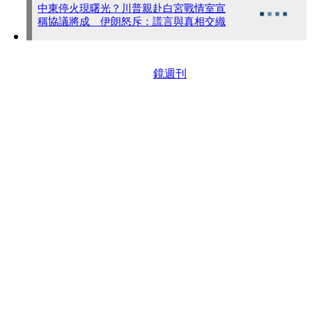
中東停火現曙光？川普親赴白宮戰情室宣
稱協議將成 伊朗怒斥：謊言與真相交織
鏡週刊