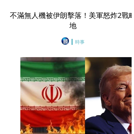
不滿無人機被伊朗擊落！美軍怒炸2戰
地
時事