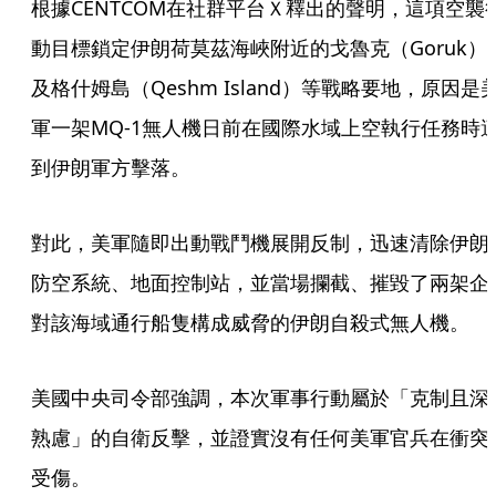
根據CENTCOM在社群平台Ｘ釋出的聲明，這項空襲
動目標鎖定伊朗荷莫茲海峽附近的戈魯克（Goruk）
及格什姆島（Qeshm Island）等戰略要地，原因是
軍一架MQ-1無人機日前在國際水域上空執行任務時
到伊朗軍方擊落。
對此，美軍隨即出動戰鬥機展開反制，迅速清除伊朗
防空系統、地面控制站，並當場攔截、摧毀了兩架企
對該海域通行船隻構成威脅的伊朗自殺式無人機。
美國中央司令部強調，本次軍事行動屬於「克制且深
熟慮」的自衛反擊，並證實沒有任何美軍官兵在衝突
受傷。