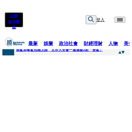
訂閱
登入
紙本雜
誌
最新
娛樂
政治社會
財經理財
人物
美
快訊
酒駕加毒駕危險上路 北市大安警一週連破2起「雙駕」
快訊
Ozone黃文廷、FEniX夏浦洋組「神隊友」 邱以太、林亭莉熱血狂奔殺青淚崩
快訊
AKIRA台北唱到一半突收兒子告白「爸爸I LOVE YOU」 驚喜林志玲同步曝光父親節「披薩蛋糕」