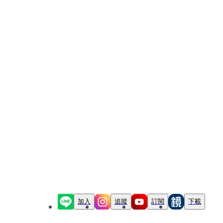
加入
追蹤
訂閱
下載