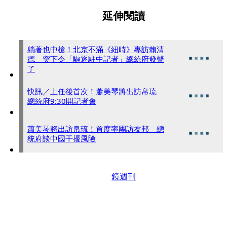
延伸閱讀
躺著也中槍！北京不滿《紐時》專訪賴清
德 突下令「驅逐駐中記者」總統府發聲
了
快訊／上任後首次！蕭美琴將出訪帛琉
總統府9:30開記者會
蕭美琴將出訪帛琉！首度率團訪友邦 總
統府談中國干擾風險
鏡週刊