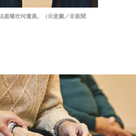
法庭曝坎坷遭遇。（示意圖／非新聞