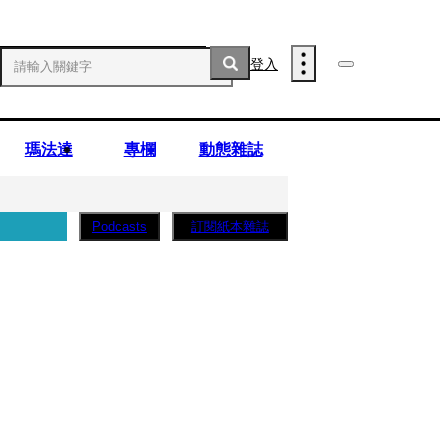
登入
瑪法達
專欄
動態雜誌
訂閱紙本雜誌
Podcasts
薩蛋糕」