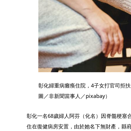
彰化婦重病癱瘓住院，4子女打官司拒
圖／非新聞當事人／pixabay）
彰化一名68歲婦人阿芬（化名）因脊髓梗塞
住在復健病房安置，由於她名下無財產，縣府