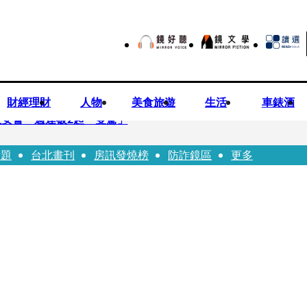
財經理財
人物
美食旅遊
生活
車錶酒
安警一週連破2起「雙駕」
話題
台北畫刊
房訊發燒榜
防詐鏡區
更多
夏浦洋組「神隊友」 邱以太、林亭莉熱血狂奔殺青淚崩
子告白「爸爸I LOVE YOU」 驚喜林志玲同步曝光父親節「披