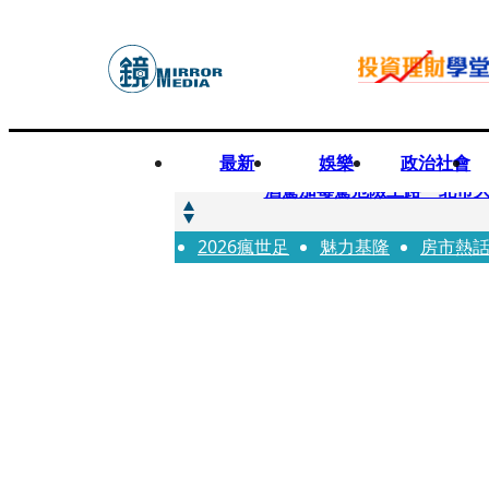
最新
娛樂
政治社會
快訊
酒駕加毒駕危險上路 北市大
2026瘋世足
快訊
魅力基隆
房市熱
Ozone黃文廷、FEniX
快訊
AKIRA台北唱到一半突收兒