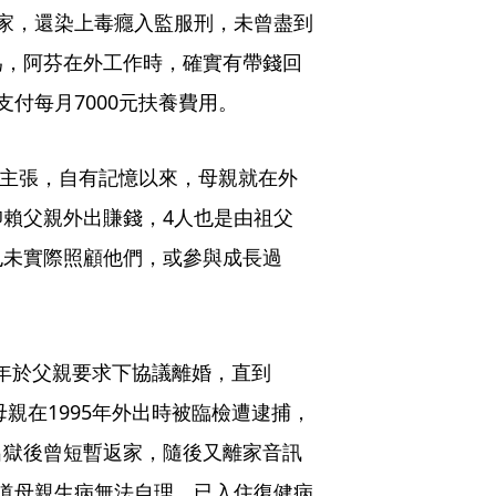
家，還染上毒癮入監服刑，未曾盡到
為，阿芬在外工作時，確實有帶錢回
付每月7000元扶養費用。
足主張，自有記憶以來，母親就在外
賴父親外出賺錢，4人也是由祖父
也未實際照顧他們，或參與成長過
90年於父親要求下協議離婚，直到
母親在1995年外出時被臨檢遭逮捕，
出獄後曾短暫返家，隨後又離家音訊
道母親生病無法自理，已入住復健病