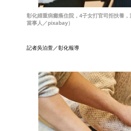
彰化婦重病癱瘓住院，4子女打官司拒扶養，
當事人／pixabay）
記者吳泊萱／彰化報導