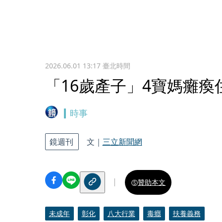
2026.06.01 13:17
臺北時間
「16歲產子」4寶媽癱瘓
時事
鏡週刊
文｜
三立新聞網
贊助本文
未成年
彰化
八大行業
毒癮
扶養義務