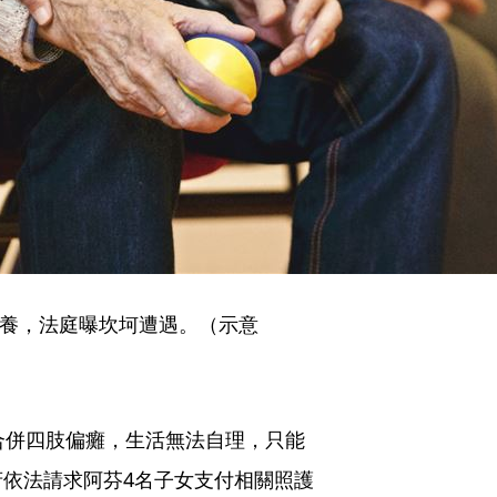
扶養，法庭曝坎坷遭遇。（示意
合併四肢偏癱，生活無法自理，只能
依法請求阿芬4名子女支付相關照護