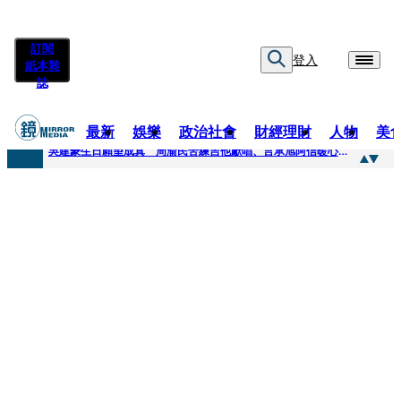
訂閱
登入
紙本雜
誌
最新
娛樂
政治社會
財經理財
人物
美
快訊
吳建豪生日願望成真 周渝民苦練吉他獻唱、言承旭阿信暖心祝福
快訊
42歲情色片女星宣布閃嫁「前職棒投手」！ 她甜讚老公「投球速度快」：擄獲我的心
快訊
WEST.一日宣布2人結婚 濱田崇裕、重岡大毅同日報喜 7人團已有4人結婚