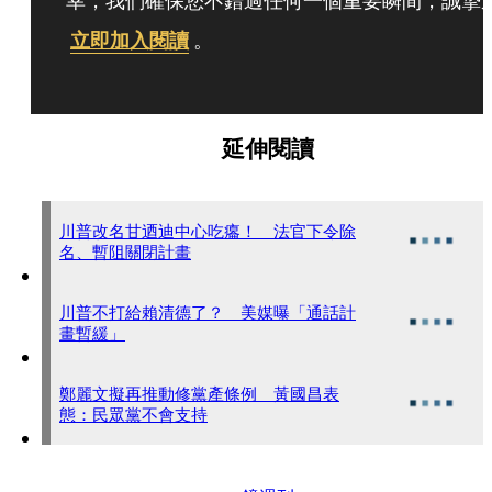
幸，我們確保您不錯過任何一個重要瞬間，誠摯
立即加入閱讀
。
延伸閱讀
川普改名甘迺迪中心吃癟！ 法官下令除
名、暫阻關閉計畫
川普不打給賴清德了？ 美媒曝「通話計
畫暫緩」
鄭麗文擬再推動修黨產條例 黃國昌表
態：民眾黨不會支持