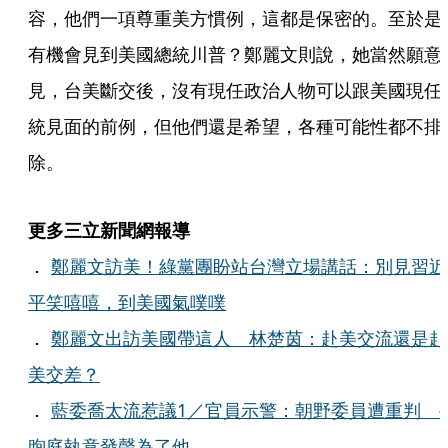
容，他們一項尊重美方慣例，這都是保密的。至於是
有機會見到美國總統川普？鄭麗文則說，她當然願意
見，台美斷交後，沒有現任政治人物可以跟美國現任
統見面的前例，但他們還是希望，各種可能性都不排
除。
更多三立新聞網報導
．
鄭麗文訪美！綠黨團盼站台灣立場講話：別見習近
平笑嘻嘻，到美國氣噗噗
．
鄭麗文出訪美國帶這人 林楚茵：赴美交流還是赴
美交差？
．
藍委喬太流惹議1／官員示警：朝野委員遭重判 
煦庭執意發聲為了他