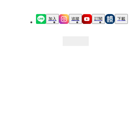
加入
追蹤
訂閱
下載
最新文章