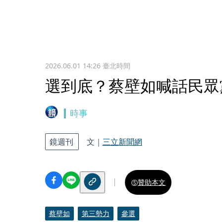
2026.06.01 14:26
臺北時間
選到底？蔡壁如喊話民眾
時事
鏡週刊
文｜
三立新聞網
贊助本文
蔡壁如
第三勢力
參選