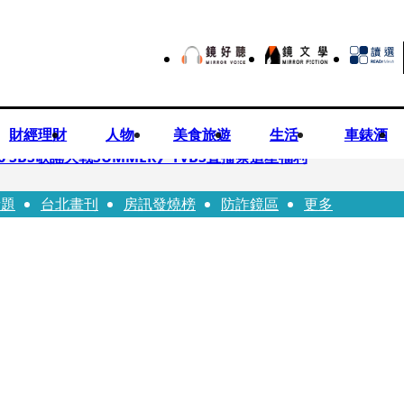
財經理財
人物
美食旅遊
生活
車錶酒
 SBS歌謠大戰SUMMER》TVBS直播祭追星福利
話題
台北畫刊
房訊發燒榜
防詐鏡區
更多
任李文詳接掌兆基屋管2天就喊撤出！
持斷掃把戳女代課老師眼睛大失血近失明