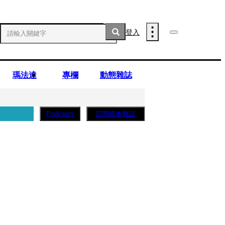
登入
瑪法達
專欄
動態雜誌
訂閱紙本雜誌
Podcasts