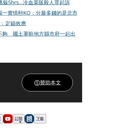
躲5hrs…冷血菜販殺人罪起訴
揭一實情秒KO：分最多錢的是北市
議：定錨效應
不夠 國土署盼地方縣市府一起出
贊助本文
蹤
訂閱
下載