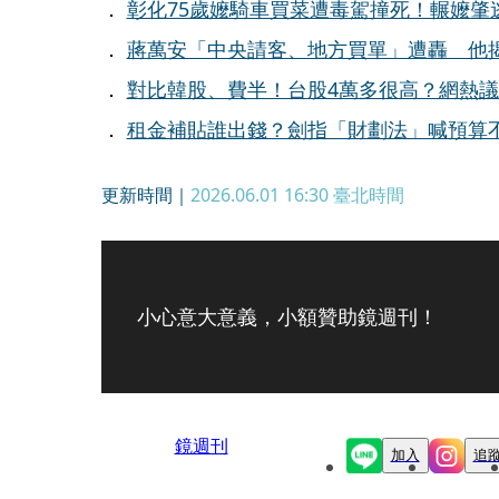
．
彰化75歲嬤騎車買菜遭毒駕撞死！輾嬤肇逃
．
蔣萬安「中央請客、地方買單」遭轟 他
．
對比韓股、費半！台股4萬多很高？網熱
．
租金補貼誰出錢？劍指「財劃法」喊預算
更新時間｜
2026.06.01 16:30
臺北時間
小心意大意義，小額贊助鏡週刊！
鏡週刊
加入
追