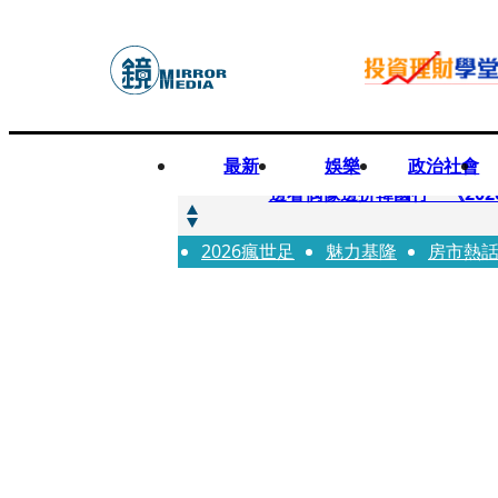
最新
娛樂
政治社會
快訊
邊看偶像邊拚韓國行 《2026
2026瘋世足
快訊
魅力基隆
房市熱
代誌大條火急跳船？ 宏碁派
快訊
一句「請回去坐好」 特教生