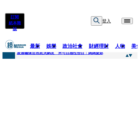
訂閱
登入
紙本雜
誌
最新
娛樂
政治社會
財經理財
人物
美
快訊
凌晨曬懷念照惹哭網友 米可白感性告白：媽媽愛妳
快訊
酸民質疑民進黨「是不是有她裸照？」 黃智賢3點回嗆獲網友讚爆
快訊
姜厚任「老牛找到嫩草」再談小24歲女友 揭七世情緣駁拐坑、暈船破財