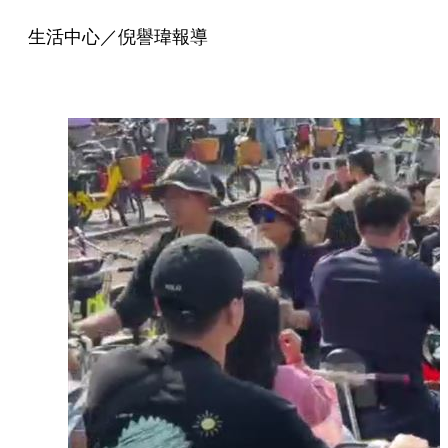
生活中心／倪譽瑋報導