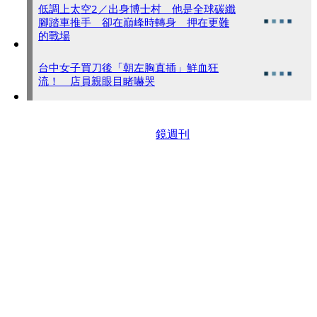
低調上太空2／出身博士村 他是全球碳纖
腳踏車推手 卻在巔峰時轉身 押在更難
的戰場
台中女子買刀後「朝左胸直插」鮮血狂
流！ 店員親眼目睹嚇哭
鏡週刊