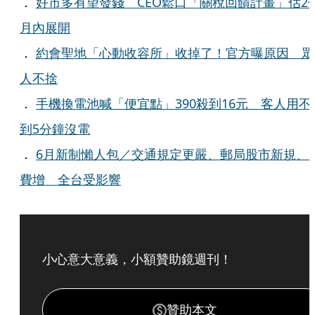
．
好市多有望發錢 CEO鬆口「關稅回饋計畫」估2
月內展開
．
約會聖地「心動收容所」收掉了！官方曝原因 眾
人不捨
．
手機換電池喊「便宜點」390殺到16元 客人用不
到5分鐘沒電
．
6月新制懶人包／交通規定更嚴、郵局股市新規、
費增 全台受影響
小心意大意義，小額贊助鏡週刊！
贊助本文