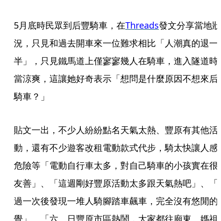
5月底時民眾到后豐騎車，在
Threads
發文分享當地狀
況，只見和過去開車來一位難求相比「人潮真的退一
半」，只見鐵馬道上僅寥寥幾人在騎車，進入隧道時
當涼爽，這讓她好奇表示「想問是什麼原因不想來后
騎車？」
貼文一出，不少人紛紛點名天氣太熱、豐原有其他活
動，還有不少遊客改租電動款式代步，騎太快讓人感
危險等「電動自行車太多，對自己騎車的小孩實在很
友善」、「這週剛好豐原活動太多跟天氣熱吧」、「
過一次後發現一堆人騎腳踏車飆車，完全沒有悠閒的
覺」、「六、日豐原市區熱鬧，大家都往廟東、媽祖