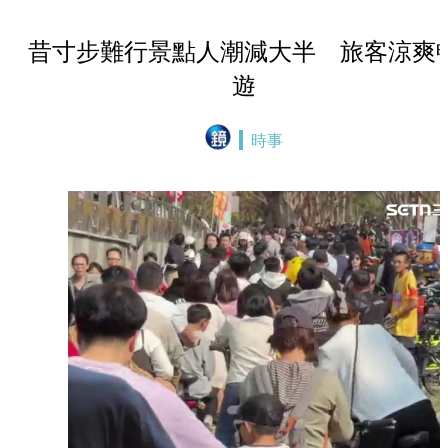
昔寸步難行景點人潮減大半 旅客涼爽
遊
時事