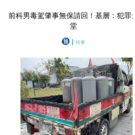
前科男毒駕肇事無保請回！基層：犯罪
堂
時事