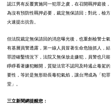
認江男有反覆實施同一犯罪之虞，在召開羈押庭後，
為沒有預防性羈押必要，裁定無保請回；對此，檢方
火速提出抗告。
但法院裁定無保請回的消息曝光後，也重創檢警士氣
有基層員警透露，第一線人員冒著生命危險抓人，結
罪證確鑿情況下，法院又無保放走嫌犯，員警也只能
睜睜看著嫌犯離開，質疑法官不認同及時遏止毒駕的
要性，等於是無形助長毒犯氣焰，讓台灣成為「犯罪
堂」。
三立新聞網提醒您：