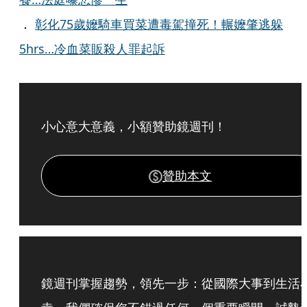
．
彰化75歲嬤騎車買菜遭毒駕撞死！輾嬤肇逃躲
5hrs…冷血菜販殺人罪起訴
小心意大意義，小額贊助鏡週刊！
贊助本文
鏡週刊掌握趨勢，領先一步：從國際大事到生活