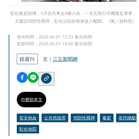
彰化毒駕頻傳，5月份共奪走4條人命，一名瓦斯行司機毒駕肇事，
方建請預防性羈押，彰化法院卻無保放人離開。（圖／資料照）
發布時間：
2026.06.01 15:33
臺北時間
更新時間：
2026.06.01 18:00
臺北時間
鏡週刊
文｜
三立新聞網
贊助本文
安非他命
公共危險罪
預防性羈押
毒駕
依托咪酯
彰化地院