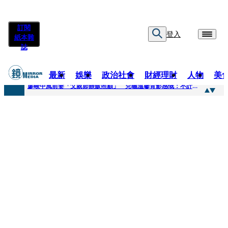
訂閱
登入
紙本雜
誌
最新
娛樂
政治社會
財經理財
人物
美
快訊
廖峻中風前妻「父親節餵飯照顧」 兒曬溫馨背影感慨：不計前嫌的真愛
快訊
封面故事／商場恩怨 曖昧多女 姦情被人夫發現 鎢業大亨恐因情仇遭虐殺
快訊
封面故事／飛行履歷助太空產業生態系成形 衛星火箭供應鏈台廠名單曝光