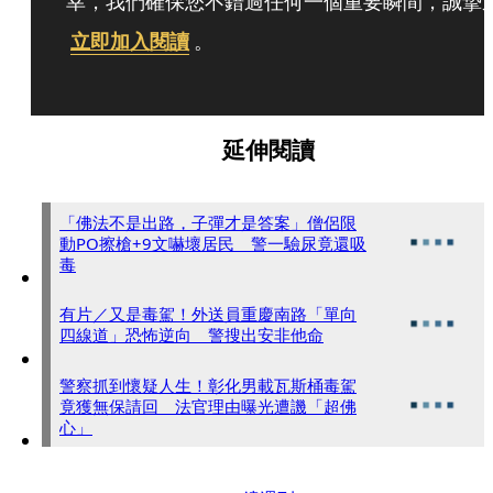
幸，我們確保您不錯過任何一個重要瞬間，誠摯
立即加入閱讀
。
延伸閱讀
「佛法不是出路，子彈才是答案」僧侶限
動PO擦槍+9文嚇壞居民 警一驗尿竟還吸
毒
有片／又是毒駕！外送員重慶南路「單向
四線道」恐怖逆向 警搜出安非他命
警察抓到懷疑人生！彰化男載瓦斯桶毒駕
竟獲無保請回 法官理由曝光遭譏「超佛
心」