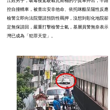
江姓男子，吸毒後駕駛載瓦斯桶的小貨車外出，半路
控自撞轎車，被查出安非他命、依托咪酯呈陽性反應
檢警立即向法院聲請預防性羈押，沒想到彰化地院卻
定無保請回，嚴重打擊檢警士氣，基層員警無奈表示
灣已成為「犯罪天堂」。