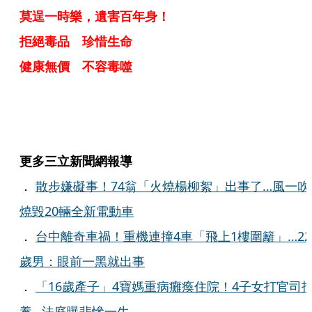
莫逞一時樂，遺害百年身！
拒絕毒品 珍惜生命
健康無價 不容毒噬
更多三立新聞網報導
．
散步嫌礙事！74翁「火燒楊柳絮」出事了…風一吹
燒毀20輛全新電動車
．
台中離奇車禍！重機連撞4車「飛上1樓圍籬」…22
歲男：眼前一黑就出事
．
「16歲產子」4寶媽重病癱瘓住院！4子女打官司
養…法庭曝悲慘一生