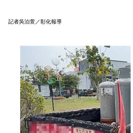
記者吳泊萱／彰化報導