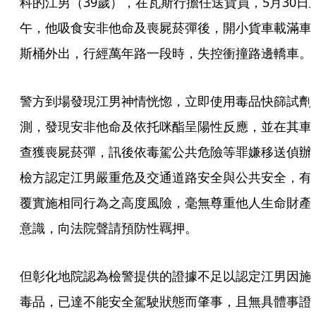
科的江男（39歲），在瓦斯行擔任送貨員，5月30日
午，他吸食安非他命及喪屍菸彈後，開小貨車載滿車
斯桶外出，行經萬年路一段時，失控衝撞路邊轎車。
警方到場發現江男神情恍惚，立即使用毒品快篩試劑
測，發現安非他命及依托咪酯呈陽性反應，並在其車
查獲喪屍菸彈，訊後依毒駕公共危險等罪嫌移送偵辦
檢方認定江男嚴重危及交通道路安全與公共安全，有
覆實施相同行為之高度風險，毫無尊重他人生命財產
意識，向法院聲請預防性羈押。
但彰化地院認為檢警提供的證據不足以認定江男因施
毒品，已達不能安全駕駛狀態而肇事，且無具體事證