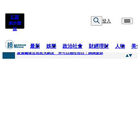
訂閱
登入
紙本雜
誌
最新
娛樂
政治社會
財經理財
人物
美
快訊
凌晨曬懷念照惹哭網友 米可白感性告白：媽媽愛妳
快訊
酸民質疑民進黨「是不是有她裸照？」 黃智賢3點回嗆獲網友讚爆
快訊
姜厚任「老牛找到嫩草」再談小24歲女友 揭七世情緣駁拐坑、暈船破財