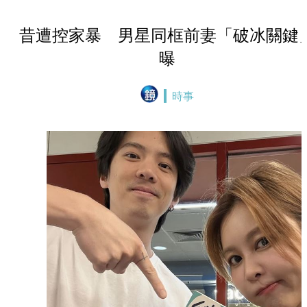
昔遭控家暴 男星同框前妻「破冰關鍵
曝
時事