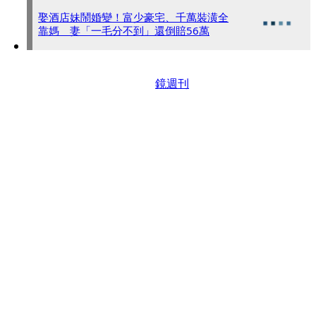
娶酒店妹鬧婚變！富少豪宅、千萬裝潢全
靠媽 妻「一毛分不到」還倒賠56萬
鏡週刊