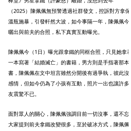
棒堂》男星拿鐵（許豪恩）離婚，沒想到去年
（2025）陳佩佩無預警透過社群發文，控訴對方拿保
溫瓶施暴，引發軒然大波，如今事隔一年，陳佩佩今
曬出與前夫的合照，私下真實互動曝光。
陳佩佩今（1日）曝光跟拿鐵的同框合照，只見她拿
一本寫著「結婚滅亡」的書籍，男方則是手指著那本
書，陳佩佩在文中坦言雖然分開後有過爭執，彼此沒
感情，但如今仍為了小孩有互動，照片一出也讓許多
友震驚不已。
面對眾人的關心，陳佩佩強調目前一切沒事，還不忘
大家提到前夫拿鐵改變很多，至於破冰方式，陳佩佩