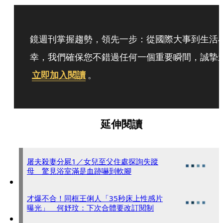
鏡週刊掌握趨勢，領先一步：從國際大事到生活
幸，我們確保您不錯過任何一個重要瞬間，誠摯
立即加入閱讀
。
延伸閱讀
屠夫殺妻分屍1／女兒至父住處探詢失蹤
母 驚見浴室滿是血跡嚇到軟腳
才爆不合！同框王俐人「35秒床上性感片
曝光」 何妤玟：下次合體要改訂閱制