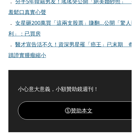
．
分手5年韓籍男友！瑤瑤突公開「絕美婚紗照」 
羞鬆口真實心聲
．
女星砸200萬買「這兩支股票」賺翻...公開「驚人
利」：已買房
．
醫才宣告活不久！資深男星罹「癌王」已末期 奇
蹟證實腫瘤縮小
小心意大意義，小額贊助鏡週刊！
贊助本文