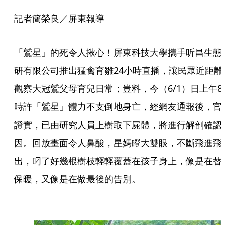
記者簡榮良／屏東報導
「鷲星」的死令人揪心！屏東科技大學攜手昕昌生態
研有限公司推出猛禽育雛24小時直播，讓民眾近距離
觀察大冠鷲父母育兒日常；豈料，今（6/1）日上午8
時許「鷲星」體力不支倒地身亡，經網友通報後，官
證實，已由研究人員上樹取下屍體，將進行解剖確認
因。回放畫面令人鼻酸，星媽瞪大雙眼，不斷飛進飛
出，叼了好幾根樹枝輕輕覆蓋在孩子身上，像是在替
保暖，又像是在做最後的告別。