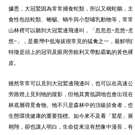
據悉，大冠鷲因為常常捕食蛇類，所以又稱蛇鵰，主
食性包括蛇類、蜥蜴、蝸牛與小型哺乳動物等，常常
山林裡可以聽到大冠鷲邊飛邊叫，「忽忽忽~忽悠~忽
悠~」，是臺灣中低海拔很常見的猛禽之一，最鮮明
特徵是頭上的冠羽及眼周旁銳利又帶點霸氣的黃色裸
皮。
雖然常常可以見到大冠鷲邊飛邊叫，也可以在高速公
旁路燈上見到牠的蹤影，但牠其實低調地也會出現在
林底層尋覓食物。牠不只是森林中的頂級掠食者，也
生態環境健康的重要指標。如今來不及看「鷲星」展
翱翔，卻也讓人明白，生命從來沒有想像中漫長，有