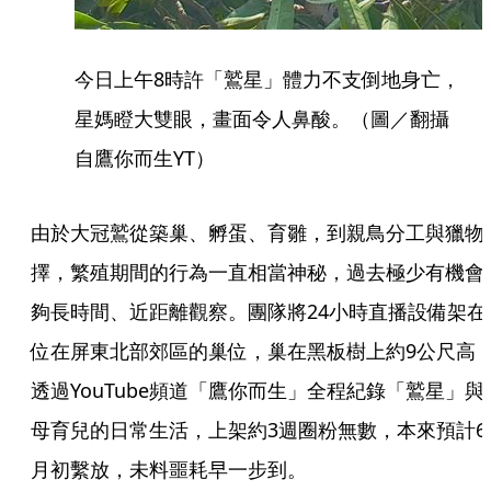
今日上午8時許「鷲星」體力不支倒地身亡，
星媽瞪大雙眼，畫面令人鼻酸。（圖／翻攝
自鷹你而生YT）
由於大冠鷲從築巢、孵蛋、育雛，到親鳥分工與獵物
擇，繁殖期間的行為一直相當神秘，過去極少有機會
夠長時間、近距離觀察。團隊將24小時直播設備架在
位在屏東北部郊區的巢位，巢在黑板樹上約9公尺高
透過YouTube頻道「鷹你而生」全程紀錄「鷲星」與
母育兒的日常生活，上架約3週圈粉無數，本來預計6
月初繫放，未料噩耗早一步到。