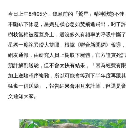
今日上午8時05分，鏡頭前的「鷲星」精神狀態不佳
不斷趴下休息，星媽見狀心急如焚飛進飛出，叼了許
樹枝當棉被覆蓋身上，過沒多久有頻率的呼吸中斷了
星媽一度詫異瞪大雙眼。根據《聯合新聞網》報導，
網友通報，由研究人員上樹取下屍體，官方證實死訊
預計解剖送驗，但不會太快有結果，「因為經費有限
加上送驗程序複雜，所以可能會等到下半年度再跟其
猛禽一併送驗」，報告結果會用月來計算，但還是會
文通知大家。