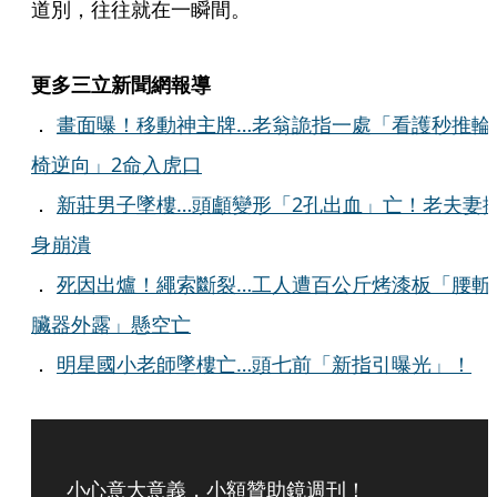
道別，往往就在一瞬間。
更多三立新聞網報導
．
畫面曝！移動神主牌…老翁詭指一處「看護秒推輪
椅逆向」2命入虎口
．
新莊男子墜樓…頭顱變形「2孔出血」亡！老夫妻
身崩潰
．
死因出爐！繩索斷裂…工人遭百公斤烤漆板「腰斬
臟器外露」懸空亡
．
明星國小老師墜樓亡…頭七前「新指引曝光」！
小心意大意義，小額贊助鏡週刊！