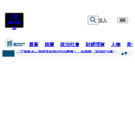
訂閱
登入
紙本雜
誌
最新
娛樂
政治社會
財經理財
人物
美
快訊
「千億富太」現身老店買250元麻糬！ 店員讚「包包好可愛」她笑回：我自己做的
快訊
姜厚任小24歲女友爆當小三、假學歷！ 友「扯郭台銘」曝交往內幕：我們又不像他
快訊
吳昕陽新任無店面零售商業同業公會理事長 提四大策略續走台灣零售業新局