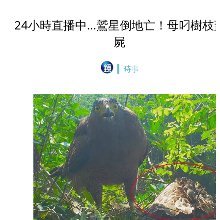
24小時直播中…鷲星倒地亡！母叼樹枝
屍
時事