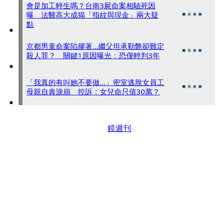
會是加工輕生嗎？台南3屍命案相驗死因
曝 法醫高大成揭「指紋與現金」兩大疑
點
京都男童命案陷膠著...繼父坦承勒斃卻難定
殺人罪？ 關鍵1原因曝光：恐僅輕判3年
「我真的有叫她不要做...」密室逃脫女員工
母親自責淚崩 控訴：女兒命只值30萬？
鏡週刊