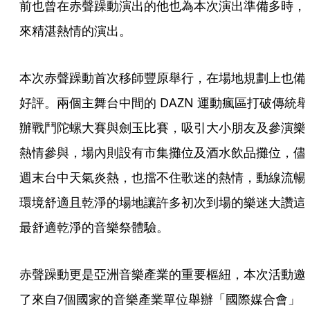
前也曾在赤聲躁動演出的他也為本次演出準備多時，
來精湛熱情的演出。
本次赤聲躁動首次移師豐原舉行，在場地規劃上也備
好評。兩個主舞台中間的 DAZN 運動瘋區打破傳統舉
辦戰鬥陀螺大賽與劍玉比賽，吸引大小朋友及參演樂
熱情參與，場內則設有市集攤位及酒水飲品攤位，儘
週末台中天氣炎熱，也擋不住歌迷的熱情，動線流暢
環境舒適且乾淨的場地讓許多初次到場的樂迷大讚這
最舒適乾淨的音樂祭體驗。
赤聲躁動更是亞洲音樂產業的重要樞紐，本次活動邀
了來自7個國家的音樂產業單位舉辦「國際媒合會」