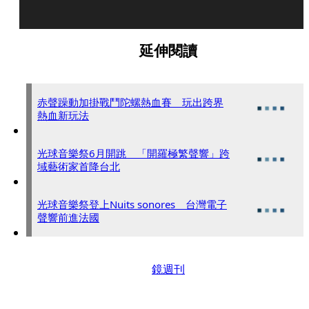
延伸閱讀
赤聲躁動加掛戰鬥陀螺熱血賽 玩出跨界
熱血新玩法
光球音樂祭6月開跳 「開羅極繁聲響」跨
域藝術家首降台北
光球音樂祭登上Nuits sonores 台灣電子
聲響前進法國
鏡週刊