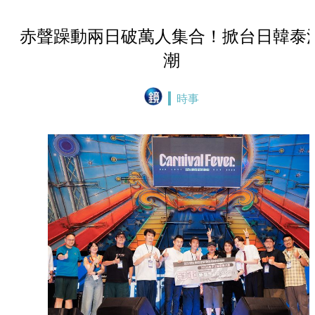
赤聲躁動兩日破萬人集合！掀台日韓泰
潮
時事