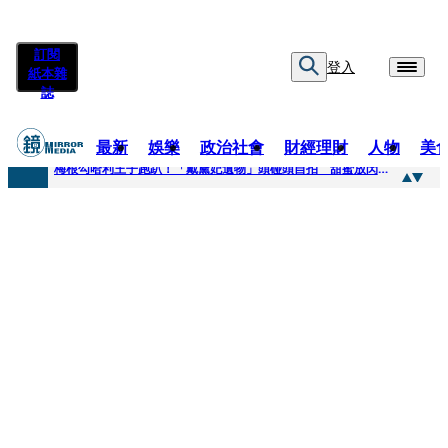
訂閱
登入
紙本雜
誌
最新
娛樂
政治社會
財經理財
人物
美
快訊
梅根勾哈利王子跑趴！「戴黛妃遺物」頭碰頭自拍 甜蜜放閃搶鏡
快訊
老翁菜園突失聯！媳婦急報案 警今擴大搜索「不排除墜溪」
快訊
姜厚任小24歲女友遭起底！爆二度改姓恐違法 專家揪「3歲認老公」盲點嘆：超出玄學