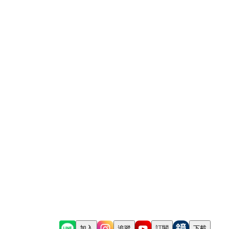
加入
追蹤
訂閱
下載