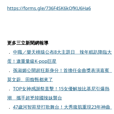
https://forms.gle/736F4SK6kQfKU6Ha6
更多三立新聞網報導
．
中職／樂天桃猿公布8大主題日 辣年糕趴降臨大
蛋！邀重量級K-pop巨星
．
孫淑媚公開超狂新身分！首擔任金曲獎表演嘉賓
莫文蔚、田馥甄都來了
．
TOP女神感謝祭直擊！15女優解放比基尼引爆熱
潮 攜手超兇韓國辣妹襲台
．
47歲河智苑登打歌舞台！大秀腹肌重現23年神