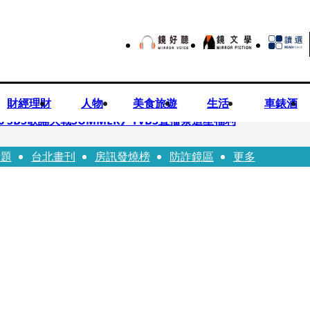
財經理財
人物
美食旅遊
生活
車錶酒
 SBS歌謠大戰SUMMER》TVBS直播祭追星福利
話題
台北畫刊
房訊發燒榜
防詐鏡區
更多
任李文詳接掌兆基屋管2天就喊撤出！
持斷掃把戳女代課老師眼睛大失血近失明