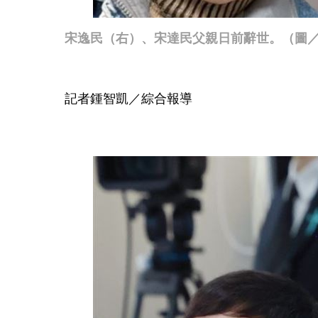
宋逸民（右）、宋達民父親日前辭世。（圖
記者鍾智凱／綜合報導