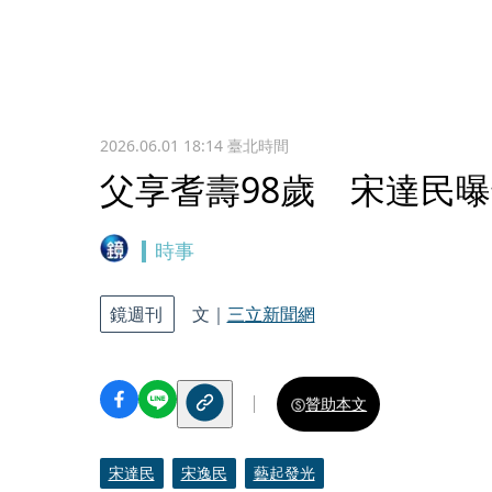
2026.06.01 18:14
臺北時間
父享耆壽98歲 宋達民
時事
鏡週刊
文｜
三立新聞網
贊助本文
宋達民
宋逸民
藝起發光