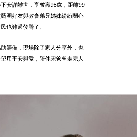
下安詳離世，享耆壽98歲，距離99
演藝圈好友與教會弟兄姊妹紛紛關心
達民也難過發聲了。
協助籌備，現場除了家人分享外，也
希望用平安與愛，陪伴宋爸爸走完人