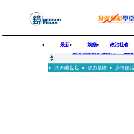
最新
娛樂
政治社會
快訊
邊看偶像邊拚韓國行 《2026
2026瘋世足
快訊
魅力基隆
房市熱
代誌大條火急跳船？ 宏碁派
快訊
一句「請回去坐好」 特教生