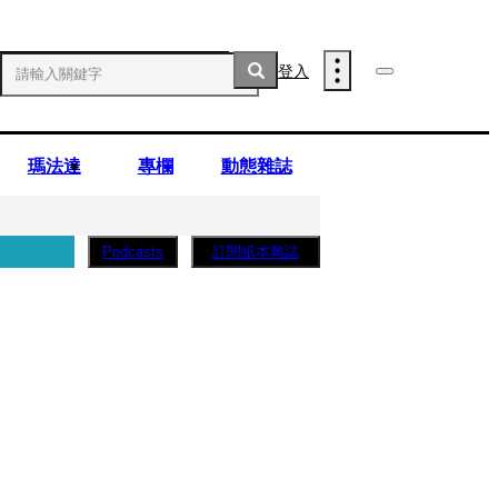
登入
瑪法達
專欄
動態雜誌
訂閱紙本雜誌
Podcasts