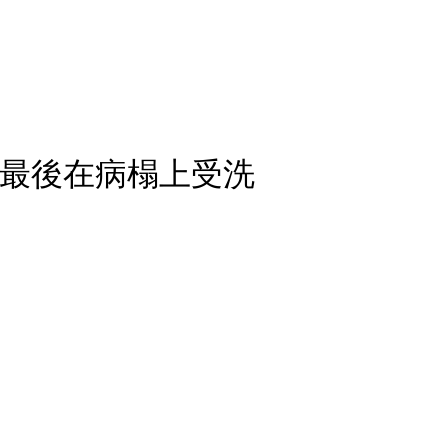
曝最後在病榻上受洗