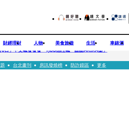
財經理財
人物
美食旅遊
生活
車錶酒
月8日」中文喊發發發 TJBB感性喊「謝謝AKIRA桑」
話題
台北畫刊
房訊發燒榜
防詐鏡區
更多
律師列3款嗆：陳時中唯一擋的叫科興
低谷 「遭親弟賞巴掌、父親出軌自己閨密」辛酸人生曝光