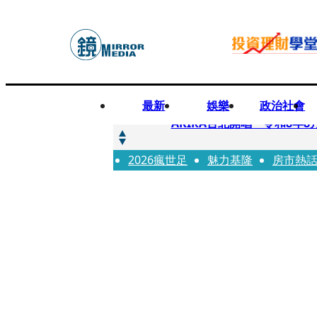
最新
娛樂
政治社會
快訊
AKIRA台北開唱「令和8年8
2026瘋世足
快訊
魅力基隆
房市熱
台灣新冠期間沒疫苗可打？ 
快訊
沉寂12年…鐵肺歌后遇人生