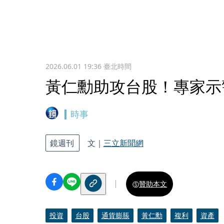
2026.06.01 19:36
臺北時間
黃仁勳助攻台股！專家示
時事
鏡週刊
文｜
三立新聞網
贊助本文
投資
台股
通貨膨脹
黃仁勳
複利
資產