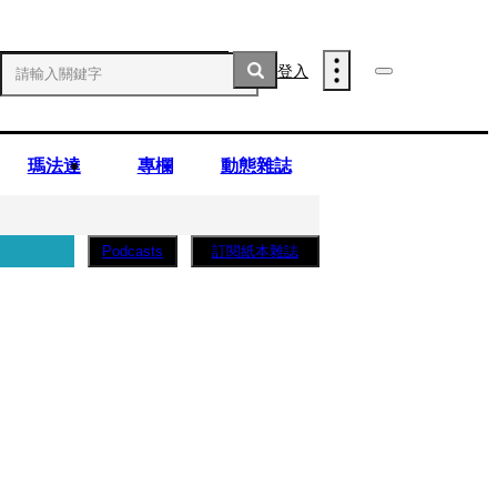
登入
瑪法達
專欄
動態雜誌
訂閱紙本雜誌
Podcasts