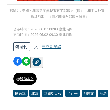
汪浩說，美國的務實態度無疑戳破了鄭麗文（圖）「和平大外宣」
粉紅泡泡。（圖／翻攝自鄭麗文臉書）
發布時間：
2026.06.02 08:03
臺北時間
更新時間：
2026.06.02 09:30
臺北時間
鏡週刊
文｜
三立新聞網
贊助本文
國民黨
北京
華爾街日報
習近平
鄭麗文
汪浩