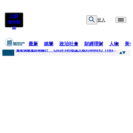
訂閱
登入
紙本雜
誌
最新
娛樂
政治社會
財經理財
人物
美
快訊
邊看偶像邊拚韓國行 《2026 SBS歌謠大戰SUMMER》TVBS直播祭追星福利
快訊
代誌大條火急跳船？ 宏碁派任李文詳接掌兆基屋管2天就喊撤出！
快訊
一句「請回去坐好」 特教生持斷掃把戳女代課老師眼睛大失血近失明