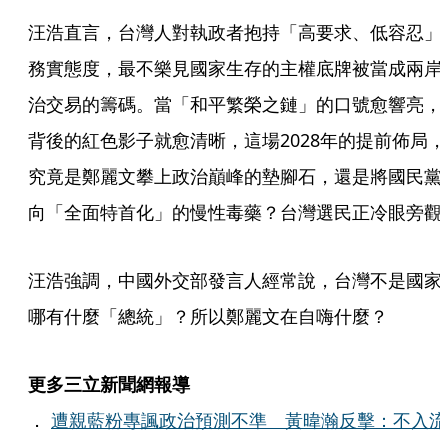
汪浩直言，台灣人對執政者抱持「高要求、低容忍」
務實態度，最不樂見國家生存的主權底牌被當成兩岸
治交易的籌碼。當「和平繁榮之鏈」的口號愈響亮，
背後的紅色影子就愈清晰，這場2028年的提前佈局，
究竟是鄭麗文攀上政治巔峰的墊腳石，還是將國民黨
向「全面特首化」的慢性毒藥？台灣選民正冷眼旁觀
汪浩強調，中國外交部發言人經常說，台灣不是國家
哪有什麼「總統」？所以鄭麗文在自嗨什麼？
更多三立新聞網報導
．
遭親藍粉專諷政治預測不準 黃暐瀚反擊：不入流