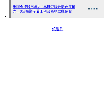
馬辦金流掀風暴2／馬辦查帳最新進度曝
光 3筆帳顯示蕭王稱台商捐款攏是假
鏡週刊