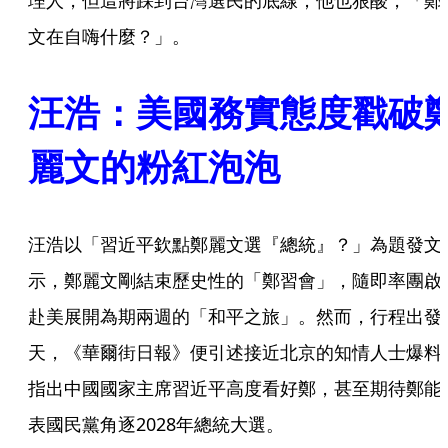
理人，但這將踩到台灣選民的底線；他也狠酸，「鄭
文在自嗨什麼？」。
汪浩：美國務實態度戳破
麗文的粉紅泡泡
汪浩以「習近平欽點鄭麗文選『總統』？」為題發文
示，鄭麗文剛結束歷史性的「鄭習會」，隨即率團啟
赴美展開為期兩週的「和平之旅」。然而，行程出發
天，《華爾街日報》便引述接近北京的知情人士爆料
指出中國國家主席習近平高度看好鄭，甚至期待鄭能
表國民黨角逐2028年總統大選。