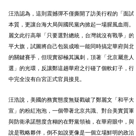
汪浩認為，這則震撼彈不僅撕開了訪美行程的「面試
本質，更讓台海大局與國民黨內掀起一場腥風血雨。
麗文此行高舉「只要選對總統，台灣就沒有戰爭」的
平大旗，試圖將自己包裝成唯一能同時搞定華府與北
的關鍵賽手，但現實卻極其諷刺，頂著「北京屬意人
選」的光環，反讓鄭這趟華府之行碰了個軟釘子，行
中完全沒有白宮正式官員接見。
汪浩說，美國的務實態度無疑戳破了鄭麗文「和平大
宣」的粉紅泡泡，一個帶著北京共識、對台美實質軍
與防衛承諾態度含糊的在野黨領袖，在華府眼中，與
說是戰略夥伴，倒不如說更像是一個立場鮮明的政治