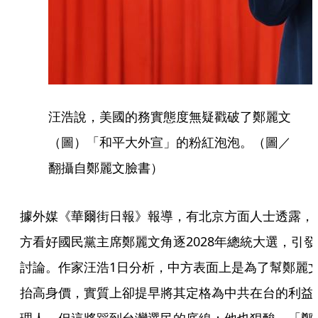
汪浩說，美國的務實態度無疑戳破了鄭麗文
（圖）「和平大外宣」的粉紅泡泡。（圖／
翻攝自鄭麗文臉書）
據外媒《華爾街日報》報導，有北京方面人士透露，
方看好國民黨主席鄭麗文角逐2028年總統大選，引發
討論。作家汪浩1日分析，中方表面上是為了幫鄭麗
抬高身價，實質上卻提早將其定格為中共在台的利益