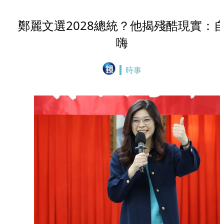
鄭麗文選2028總統？他揭殘酷現實：
嗨
時事