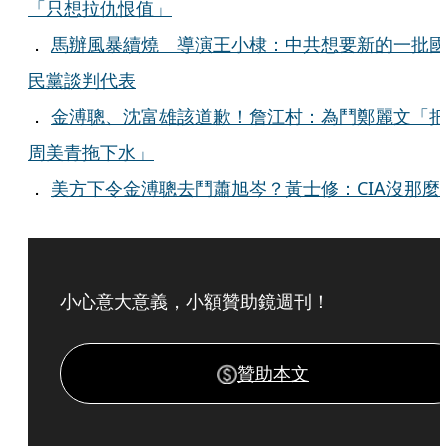
「只想拉仇恨值」
．
馬辦風暴續燒 導演王小棣：中共想要新的一批國
民黨談判代表
．
金溥聰、沈富雄該道歉！詹江村：為鬥鄭麗文「把
周美青拖下水」
．
美方下令金溥聰去鬥蕭旭岑？黃士修：CIA沒那麼
小心意大意義，小額贊助鏡週刊！
贊助本文