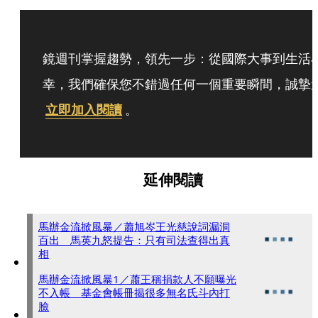
鏡週刊掌握趨勢，領先一步：從國際大事到生活
幸，我們確保您不錯過任何一個重要瞬間，誠摯
立即加入閱讀
。
延伸閱讀
馬辦金流掀風暴／蕭旭岑王光慈說詞漏洞
百出 馬英九怒提告：只有司法查得出真
相
馬辦金流掀風暴1／蕭王稱捐款人不願曝光
不入帳 基金會帳冊揭很多無名氏斗內打
臉