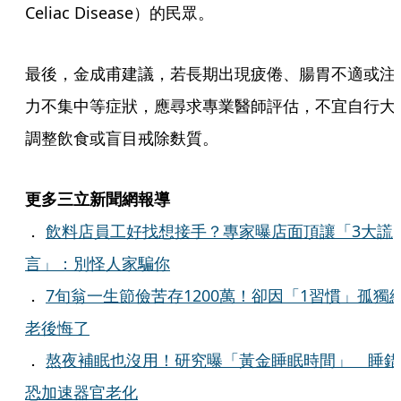
Celiac Disease）的民眾。
最後，金成甫建議，若長期出現疲倦、腸胃不適或注
力不集中等症狀，應尋求專業醫師評估，不宜自行大
調整飲食或盲目戒除麩質。
更多三立新聞網報導
．
飲料店員工好找想接手？專家曝店面頂讓「3大謊
言」：別怪人家騙你
．
7旬翁一生節儉苦存1200萬！卻因「1習慣」孤獨
老後悔了
．
熬夜補眠也沒用！研究曝「黃金睡眠時間」 睡錯
恐加速器官老化