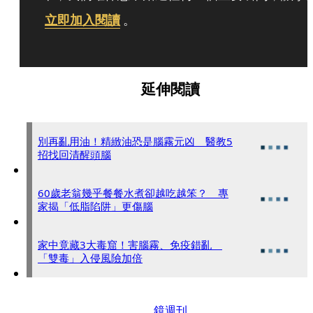
立即加入閱讀
。
延伸閱讀
別再亂用油！精緻油恐是腦霧元凶 醫教5
招找回清醒頭腦
60歲老翁幾乎餐餐水煮卻越吃越笨？ 專
家揭「低脂陷阱」更傷腦
家中竟藏3大毒窟！害腦霧、免疫錯亂
「雙毒」入侵風險加倍
鏡週刊