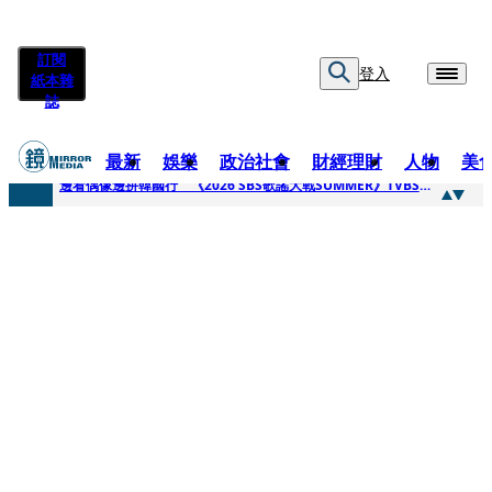
訂閱
登入
紙本雜
誌
最新
娛樂
政治社會
財經理財
人物
美
快訊
邊看偶像邊拚韓國行 《2026 SBS歌謠大戰SUMMER》TVBS直播祭追星福利
快訊
代誌大條火急跳船？ 宏碁派任李文詳接掌兆基屋管2天就喊撤出！
快訊
一句「請回去坐好」 特教生持斷掃把戳女代課老師眼睛大失血近失明