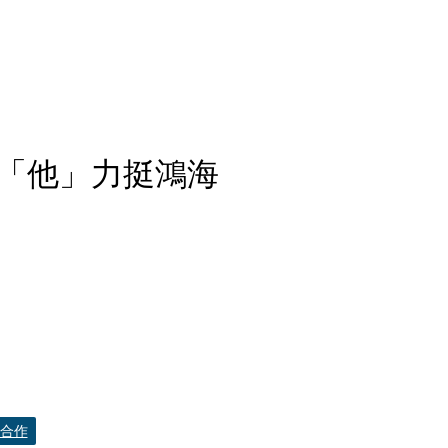
「他」力挺鴻海
合作