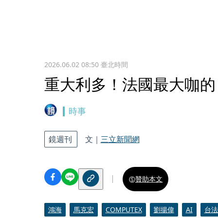
2026.06.02 08:50
臺北時間
重大利多！法國最大咖的
時事
鏡週刊
文｜
三立新聞網
贊助本文
鴻海
馬克宏
COMPUTEX
劉揚偉
AI
台法