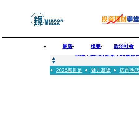
最新
娛樂
政治社會
快訊
桃園平鎮凶殺命案！85歲婦
2026瘋世足
快訊
魅力基隆
房市熱
狠詐慈濟10.6億！神鬼律
快訊
邊看偶像邊拚韓國行 《2026