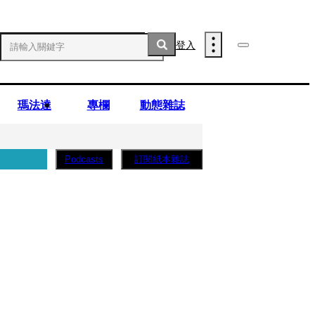
登入
瑪法達
專欄
動態雜誌
訂閱紙本雜誌
Podcasts