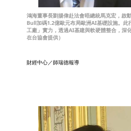
鴻海董事長劉揚偉赴法會晤總統馬克宏，啟
Bull加碼1.2億歐元布局歐洲AI基礎設施。
工廠」實力，透過AI基建與軟硬體整合，深
在台協會提供）
財經中心／師瑞德報導