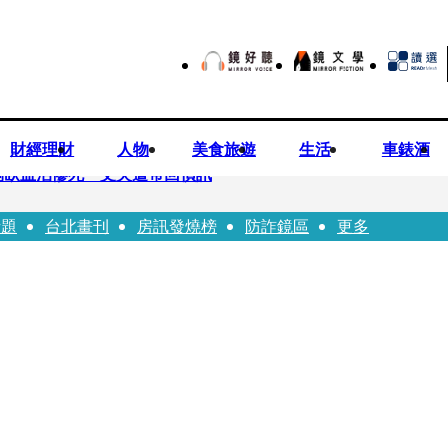
財經理財
人物
美食旅遊
生活
車錶酒
倒臥血泊慘死 丈夫遭帶回偵訊
話題
台北畫刊
房訊發燒榜
防詐鏡區
更多
師陳昱瑄「親接機BNT抵台」 同框陳時中、張淑芬畫面曝光
 SBS歌謠大戰SUMMER》TVBS直播祭追星福利