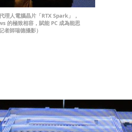
 代理人電腦晶片「RTX Spark」，
ows 的極致相容，賦能 PC 成為能思
／記者師瑞德攝影）