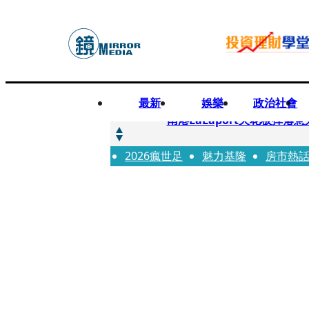
最新
娛樂
政治社會
快訊
南港LaLaport天花板掉
2026瘋世足
快訊
魅力基隆
房市熱
川普又出招！多晶矽產品課15
快訊
美伊衝突要注意！ 台塑四寶