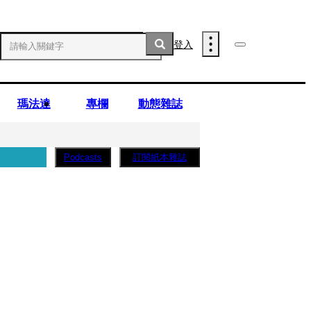
登入
瑪法達
專欄
動態雜誌
訂閱紙本雜誌
Podcasts