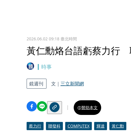
2026.06.02 09:18
臺北時間
黃仁勳烙台語虧蔡力行 
時事
鏡週刊
文｜
三立新聞網
贊助本文
蔡力行
聯發科
COMPUTEX
輝達
黃仁勳