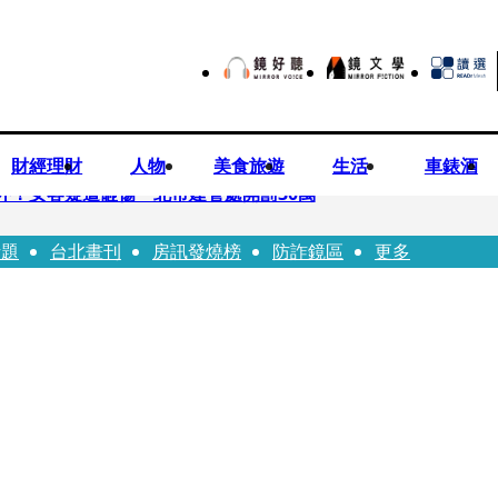
財經理財
人物
美食旅遊
生活
車錶酒
落意外！女客疑遭砸傷 北市建管處開罰30萬
話題
台北畫刊
房訊發燒榜
防詐鏡區
更多
%關稅12月生效 經濟部回應了
7月營收齊揚股價抗跌