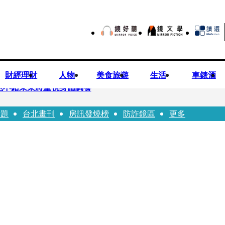
財經理財
人物
美食旅遊
生活
車錶酒
色不錯未來將重視身體調養
話題
台北畫刊
房訊發燒榜
防詐鏡區
更多
家」 黃暐瀚曬馬英九過去談話狠打臉
體悟」！ 美照連發低調曬13萬名牌包