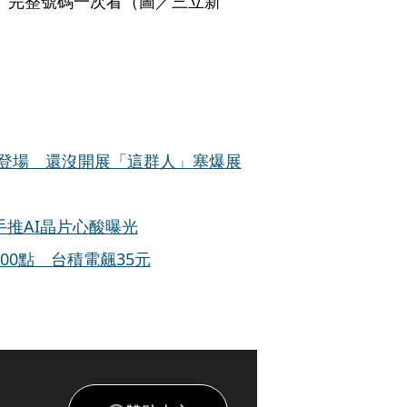
 完整號碼一次看（圖／三立新
X今登場 還沒開展「這群人」塞爆展
推AI晶片心酸曝光
0點 台積電飆35元