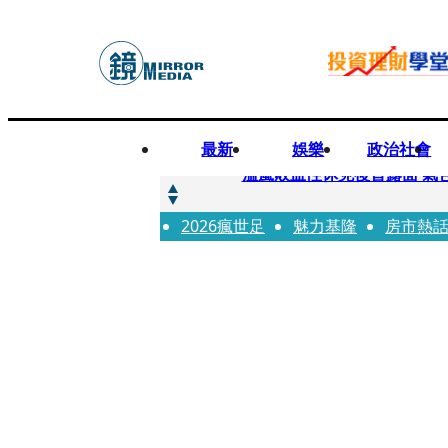
最新
娛樂
政治社會
快訊
溫嵐敗血性休克後首露面 氣
2026瘋世足
快訊
魅力基隆
房市熱
鄭麗文稱「台灣不是一個國
快訊
孫芸芸26歲女兒罕吐「愛的