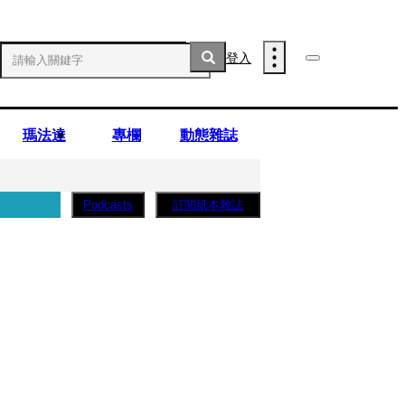
登入
瑪法達
專欄
動態雜誌
訂閱紙本雜誌
Podcasts