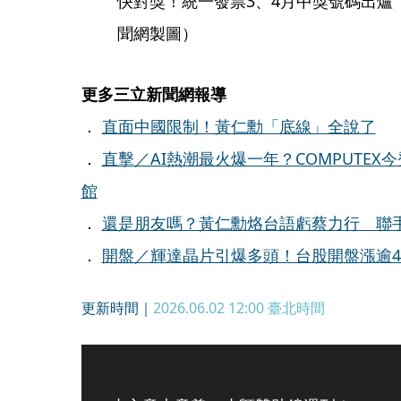
快對獎！統一發票3、4月中獎號碼出爐
聞網製圖）
更多三立新聞網報導
．
直面中國限制！黃仁勳「底線」全說了
．
直擊／AI熱潮最火爆一年？COMPUTE
館
．
還是朋友嗎？黃仁勳烙台語虧蔡力行 聯手
．
開盤／輝達晶片引爆多頭！台股開盤漲逾40
更新時間｜
2026.06.02 12:00
臺北時間