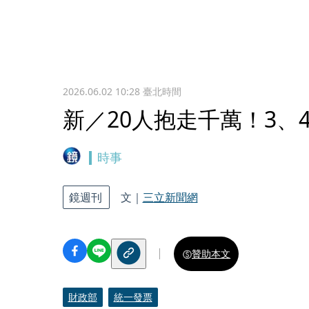
2026.06.02 10:28
臺北時間
新／20人抱走千萬！3、
時事
鏡週刊
文｜
三立新聞網
贊助本文
財政部
統一發票