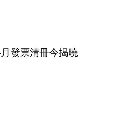
4月發票清冊今揭曉