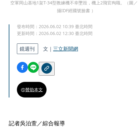
空軍岡山基地1架T-34型教練機不幸墜毀，機上2飛官殉職。（圖／
攝IDF經國號臉書 ）
發布時間：
2026.06.02 10:39
臺北時間
更新時間：
2026.06.02 12:30
臺北時間
鏡週刊
文｜
三立新聞網
贊助本文
記者吳泊萱／綜合報導