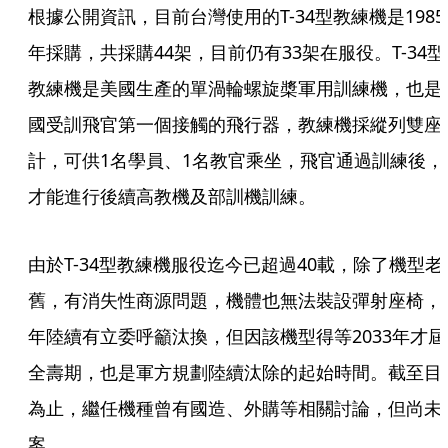
根據公開資訊，目前台灣使用的T-34型教練機是1985
年採購，共採購44架，目前仍有33架在服役。T-34型
教練機是美國生產的單渦輪螺旋槳軍用訓練機，也是
國受訓飛官第一個接觸的飛行器，教練機採縱列雙座
計，可供1名學員、1名教官乘坐，飛官通過訓練後，
才能進行後續高教機及部訓機訓練。
由於T-34型教練機服役迄今已超過40載，除了機型老
舊，有消失性商源問題，機體也無法裝設彈射座椅，
年陸續有立委呼籲汰換，但因該機型得等2033年才屆
全壽期，也是軍方規劃陸續汰除的起始時間。截至目
為止，繼任機種曾有國造、外購等相關討論，但尚未
案。