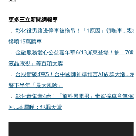
更多三立新聞網報導
．
彰化役男路邊停車被拖吊！「1原因」領嘸車…親
慘噴15萬贖車
．
金融服務愛心公益嘉年華6/13屏東登場！抽「70
液晶電視」等百項大獎
．
台股衝破4萬5！台中國師神準預言AI族群大漲…示
警下半年「最大風險」
．
彰化毒駕奪4命！「前科累累男」毒駕撞車竟無保
回…基層嘆：犯罪天堂