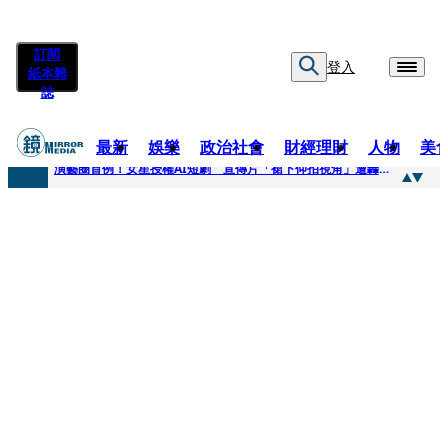
訂閱
登入
紙本雜
誌
最新
娛樂
政治社會
財經理財
人物
美
快訊
演藝圈首例！女星授權AI短劇 宣傳片「裙下仰拍視角」遭轟擦邊：自降身價
快訊
全球提升電氣化 台達電鄭平看好微電網推一站式方案
快訊
《魷魚遊戲》美版傳喊卡 現象級神劇難續宇宙