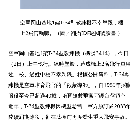
空軍岡山基地1架T-34型教練機不幸墜毀，機
上2飛官殉職。（圖／翻攝IDF經國號臉書 ）
空軍岡山基地1架T-34型教練機（機號3414），今日
（2日）上午執行訓練時墜毀，造成機上2名飛行員盧
姓中校、過姓中校不幸殉職。根據公開資料，T-34型
練機是空軍培育飛官的「啟蒙導師」，自1985年採購
服役至今已超過40載，培育無數飛官守護台灣領空。
近年，T-34型教練機因機型老舊，軍方原訂於2033年
陸續屆期除役，卻在汰換前再度發生重大飛安事故。