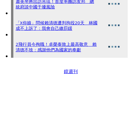
蕭美琴將出訪帛琉！首度率團訪友邦 總
統府談中國干擾風險
「X你娘」問候賴清德遭判拘役20天 林國
成不上訴了：我會自己繳罰鍰
2飛行員今殉職！卓榮泰致上最高敬意 賴
清德不捨：感謝他們為國家的奉獻
鏡週刊