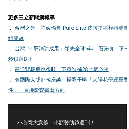
更多三立新聞網報導
．
台灣之光！許媛瑜奪 Pure Elite 皮拉提斯模特專業
組雙冠
．
台灣「C肝消除成果」領先全球5年 石崇良：下
步鎖定B肝
．
高通背板股也很旺 下單進補28台廠必收
．
奪國際大獎赴韓座談 楊双子曝「太陽花學運重要
性」：直接影響書寫方向
小心意大意義，小額贊助鏡週刊！