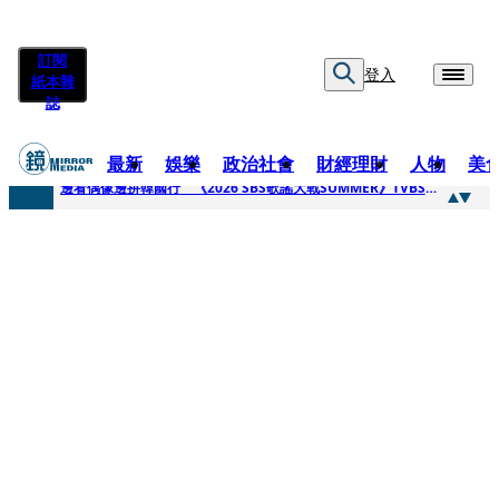
訂閱
登入
紙本雜
誌
最新
娛樂
政治社會
財經理財
人物
美
快訊
邊看偶像邊拚韓國行 《2026 SBS歌謠大戰SUMMER》TVBS直播祭追星福利
快訊
代誌大條火急跳船？ 宏碁派任李文詳接掌兆基屋管2天就喊撤出！
快訊
一句「請回去坐好」 特教生持斷掃把戳女代課老師眼睛大失血近失明