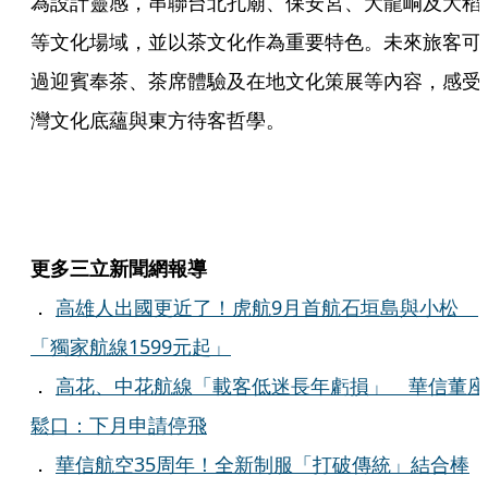
為設計靈感，串聯台北孔廟、保安宮、大龍峒及大稻
等文化場域，並以茶文化作為重要特色。未來旅客可
過迎賓奉茶、茶席體驗及在地文化策展等內容，感受
灣文化底蘊與東方待客哲學。
更多三立新聞網報導
．
高雄人出國更近了！虎航9月首航石垣島與小松
「獨家航線1599元起」
．
高花、中花航線「載客低迷長年虧損」 華信董座
鬆口：下月申請停飛
．
華信航空35周年！全新制服「打破傳統」結合棒