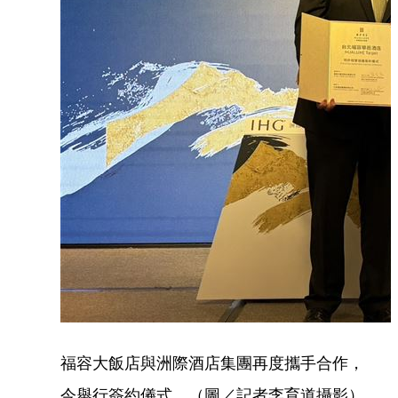
福容大飯店與洲際酒店集團再度攜手合作，
今舉行簽約儀式。（圖／記者李育道攝影）