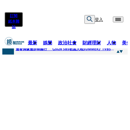
訂閱
登入
紙本雜
誌
最新
娛樂
政治社會
財經理財
人物
美
快訊
邊看偶像邊拚韓國行 《2026 SBS歌謠大戰SUMMER》TVBS直播祭追星福利
快訊
代誌大條火急跳船？ 宏碁派任李文詳接掌兆基屋管2天就喊撤出！
快訊
一句「請回去坐好」 特教生持斷掃把戳女代課老師眼睛大失血近失明