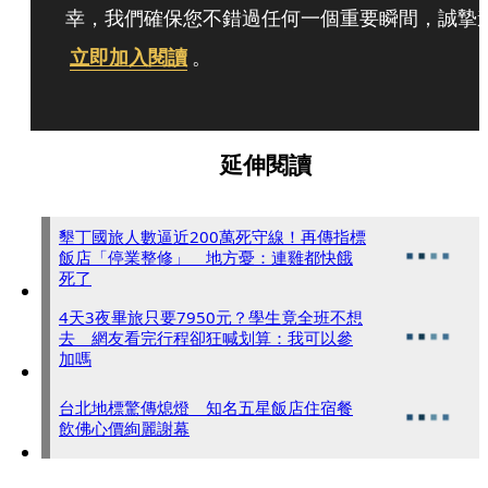
幸，我們確保您不錯過任何一個重要瞬間，誠摯
立即加入閱讀
。
延伸閱讀
墾丁國旅人數逼近200萬死守線！再傳指標
飯店「停業整修」 地方憂：連雞都快餓
死了
4天3夜畢旅只要7950元？學生竟全班不想
去 網友看完行程卻狂喊划算：我可以參
加嗎
台北地標驚傳熄燈 知名五星飯店住宿餐
飲佛心價絢麗謝幕