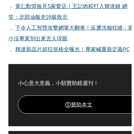
．
黃仁勳背板見5家愛店！王記肉粽打入輝達鏈 網
笑：北部油飯史詩級敗北
．
下令人工智慧攻擊網軍大翻車！反遭洗臉狂嗆：國
小沒畢業別出來丟人現眼
．
輝達新晶片超狂規格全曝光！專家喊重新定義PC
小心意大意義，小額贊助鏡週刊！
贊助本文