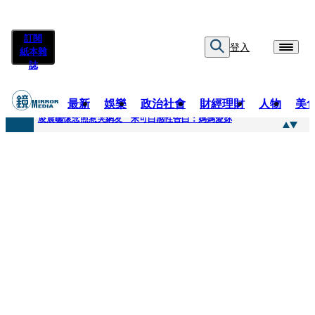
訂閱
登入
紙本雜
誌
最新
娛樂
政治社會
財經理財
人物
美
快訊
凌晨曬懷念照惹哭網友 米可白感性告白：媽媽愛妳
快訊
酸民質疑民進黨「是不是有她裸照？」 黃智賢3點回嗆獲網友讚爆
快訊
姜厚任「老牛找到嫩草」再談小24歲女友 揭七世情緣駁拐坑、暈船破財