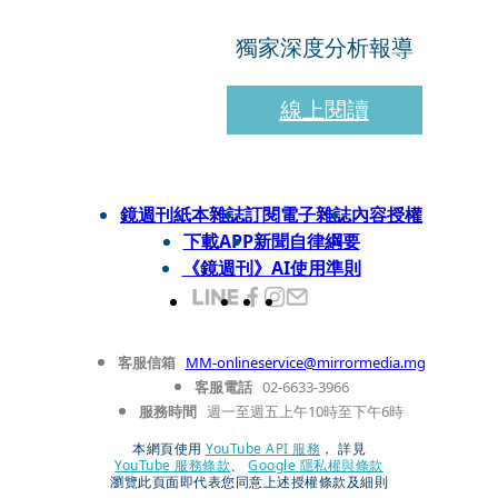
獨家深度分析報導
線上閱讀
鏡週刊紙本雜誌
訂閱電子雜誌
內容授權
下載APP
新聞自律綱要
《鏡週刊》AI使用準則
客服信箱
MM-onlineservice@mirrormedia.mg
客服電話
02-6633-3966
服務時間
週一至週五上午10時至下午6時
本網頁使用
YouTube API 服務
， 詳見
YouTube 服務條款
、
Google 隱私權與條款
瀏覽此頁面即代表您同意上述授權條款及細則