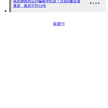
偽造網路商店詐騙兩岸民眾！台籍6嫌金邊
遭逮 最高可判10年
鏡週刊