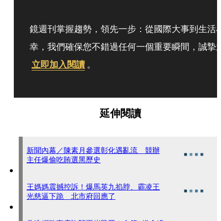
鏡週刊掌握趨勢，領先一步：從國際大事到生活
幸，我們確保您不錯過任何一個重要瞬間，誠摯
立即加入閱讀
。
延伸閱讀
新聞內幕／陳素月參選彰化遇亂流 競辦
主任爆偷吃賄選黑歷史
王媽媽震撼控訴！爆馬英九掐脖、霸凌王
光慈逼下跪 北市府回應了