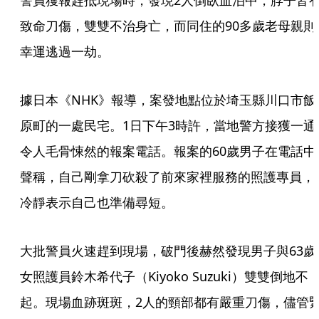
警員獲報趕抵現場時，發現2人倒臥血泊中，脖子皆
致命刀傷，雙雙不治身亡，而同住的90多歲老母親則
幸運逃過一劫。
據日本《NHK》報導，案發地點位於埼玉縣川口市飯
原町的一處民宅。1日下午3時許，當地警方接獲一通
令人毛骨悚然的報案電話。報案的60歲男子在電話中
聲稱，自己剛拿刀砍殺了前來家裡服務的照護專員，
冷靜表示自己也準備尋短。
大批警員火速趕到現場，破門後赫然發現男子與63歲
女照護員鈴木希代子（Kiyoko Suzuki）雙雙倒地不
起。現場血跡斑斑，2人的頸部都有嚴重刀傷，儘管