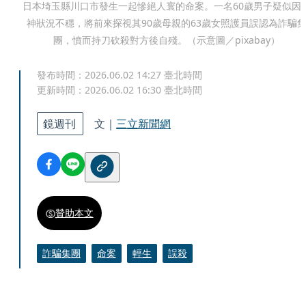
日本埼玉縣川口市發生一起慘絕人寰的命案。一名60歲男子疑似因
神狀況不穩，將前來探視其90歲母親的63歲女照護員誤認為詐騙
團，憤而持刀砍殺對方後自殘。（示意圖／pixabay）
發布時間：
2026.06.02 14:27
臺北時間
更新時間：
2026.06.02 16:30
臺北時間
鏡週刊
文｜
三立新聞網
贊助本文
詐騙集團
命案
輕生
誤殺