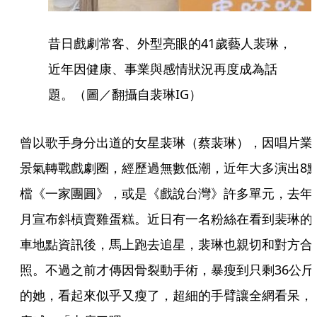
昔日戲劇常客、外型亮眼的41歲藝人裴琳，
近年因健康、事業與感情狀況再度成為話
題。（圖／翻攝自裴琳IG）
曾以歌手身分出道的女星裴琳（蔡裴琳），因唱片業
景氣轉戰戲劇圈，經歷過無數低潮，近年大多演出8
檔《一家團圓》，或是《戲說台灣》許多單元，去年
月宣布斜槓賣雞蛋糕。近日有一名粉絲在看到裴琳的
車地點資訊後，馬上跑去追星，裴琳也親切和對方合
照。不過之前才傳因骨裂動手術，暴瘦到只剩36公斤
的她，看起來似乎又瘦了，超細的手臂讓全網看呆，