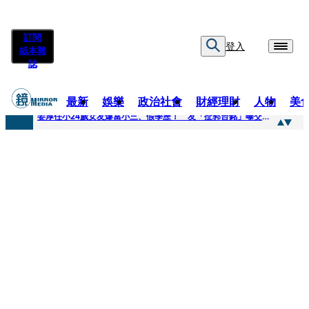
訂閱
登入
紙本雜
誌
最新
娛樂
政治社會
財經理財
人物
美
快訊
姜厚任小24歲女友爆當小三、假學歷！ 友「扯郭台銘」曝交往內幕：我們又不像他
快訊
與AOP仲裁案二階段判斷出爐 藥華藥：財務、業務無重大影響
快訊
女公關欠50萬 3惡煞闖包廂性侵逼吞精！嗆讓全台看影片