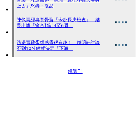
上丟」怒轟：沒品
陳傑憲經典賽骨裂「今赴長庚檢查」 結
果出爐「癒合預計4至6週」
路邊賣雞蛋糕感覺很有趣！ 鍾明軒討論
不到10分鐘就決定「下海」
鏡週刊