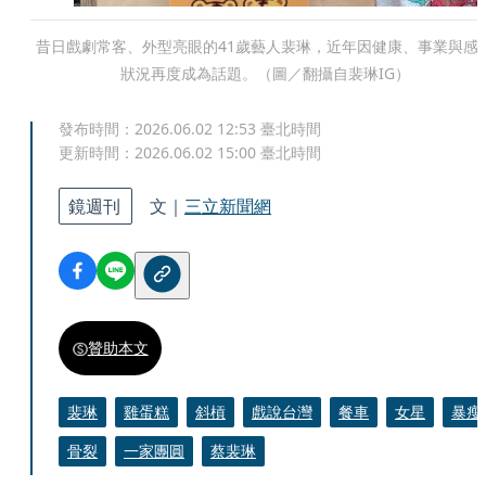
昔日戲劇常客、外型亮眼的41歲藝人裴琳，近年因健康、事業與感
狀況再度成為話題。（圖／翻攝自裴琳IG）
發布時間：
2026.06.02 12:53
臺北時間
更新時間：
2026.06.02 15:00
臺北時間
鏡週刊
文｜
三立新聞網
贊助本文
裴琳
雞蛋糕
斜槓
戲說台灣
餐車
女星
暴瘦
骨裂
一家團圓
蔡裴琳