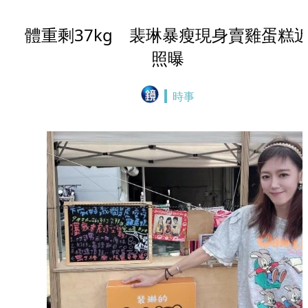
體重剩37kg 裴琳暴瘦現身賣雞蛋糕
照曝
時事