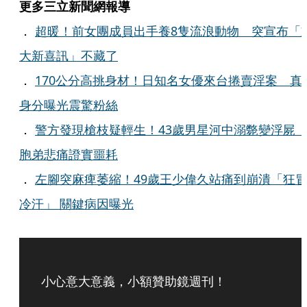
更多三立新聞網報導
．
超暖！前女團成員出手養8隻流浪動物 突宣布「
大新喜訊」不藏了
．
170公分高挑身材！日知名女優來台捲賣淫案 真
身分曝光震驚粉絲
．
警方發現槍枝疑輕生！43歲男星河中溺斃變浮
胞弟悲痛證實噩耗
．
左腳突麻痺萎縮！49歲王少偉久站痛到崩潰「狂
冷汗」 關鍵病因曝光
小心意大意義，小額贊助鏡週刊！