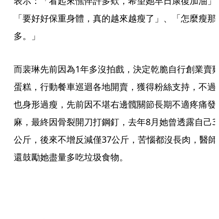
表示：「看起來憔悴許多欸，希望她早日康復加油」
「要好好保重身體，真的越來越瘦了」、「怎麼瘦那
多。」
而裴琳先前因為1年多沒拍戲，決定乾脆自行創業賣
蛋糕，行動餐車巡迴各地開賣，獲得粉絲支持，不過
也身形過瘦，先前因不堪右邊髖關節長期不適疼痛發
麻，最終因骨裂開刀打鋼釘，去年8月她曾透露自己3
公斤，後來不增反減僅37公斤，苦惱都沒長肉，醫師
還鼓勵她盡量多吃垃圾食物。