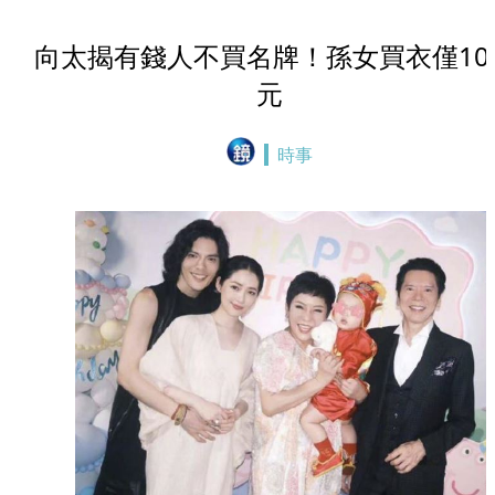
向太揭有錢人不買名牌！孫女買衣僅10
元
時事