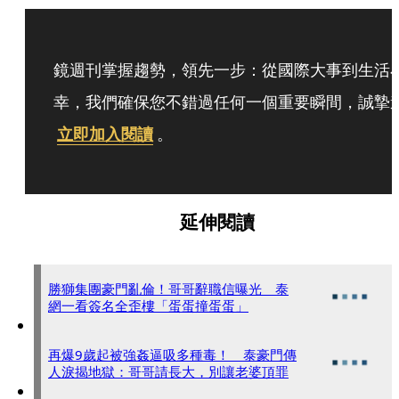
鏡週刊掌握趨勢，領先一步：從國際大事到生活
幸，我們確保您不錯過任何一個重要瞬間，誠摯
立即加入閱讀
。
延伸閱讀
勝獅集團豪門亂倫！哥哥辭職信曝光 泰
網一看簽名全歪樓「蛋蛋撞蛋蛋」
再爆9歲起被強姦逼吸多種毒！ 泰豪門傳
人淚揭地獄：哥哥請長大，別讓老婆頂罪