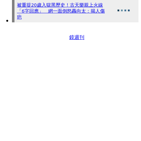
被重提20歲入獄黑歷史！古天樂親上火線
「6字回應」 網一面倒怒轟向太：揭人傷
疤
鏡週刊