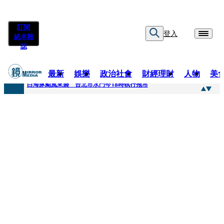
訂閱
登入
紙本雜
誌
最新
娛樂
政治社會
財經理財
人物
美
快訊
白海豚颱風來襲 台北市水門今18時執行拖吊
快訊
AKIRA台北唱到一半突收兒子告白「爸爸I LOVE YOU」 驚喜林志玲同步曝光父親節「披薩蛋糕」
快訊
獨家／TWICE Mina一進華山「天空秒變臉」！ONCE狂風暴雨死守 畫面曝光2.5萬人笑翻