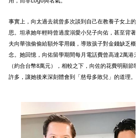
用，而非Logo與名氣。
事實上，向太過去就曾多次談到自己在教養子女上的
思。坦承她年輕時曾過度溺愛小兒子向佑，甚至背著
夫向華強偷偷給額外零用錢，導致孩子對金錢缺乏概
念。她回憶，向佑留學期間每月電話費曾高達2萬港
（約合台幣8萬元），相較之下，向佐的花費明顯節
許多，讓她後來深刻體會到「慈母多敗兒」的道理。