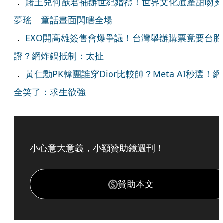
．
賭王兒何猷君補辦世紀婚禮！世界文化遺產甜吻奚
夢瑤 童話畫面閃瞎全場
．
EXO開高雄簽售會爆爭議！台灣舉辦購票竟要台胞
證？網炸鍋抵制：太扯
．
黃仁勳PK韓團誰穿Dior比較帥？Meta AI秒選！網
全笑了：求生欲強
小心意大意義，小額贊助鏡週刊！
贊助本文