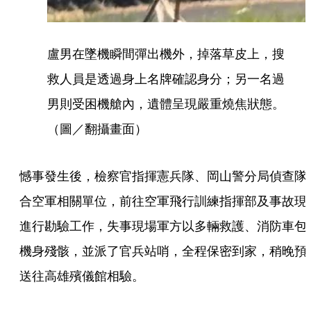
盧男在墜機瞬間彈出機外，掉落草皮上，搜
救人員是透過身上名牌確認身分；另一名過
男則受困機艙內，遺體呈現嚴重燒焦狀態。
（圖／翻攝畫面）
憾事發生後，檢察官指揮憲兵隊、岡山警分局偵查隊
合空軍相關單位，前往空軍飛行訓練指揮部及事故現
進行勘驗工作，失事現場軍方以多輛救護、消防車包
機身殘骸，並派了官兵站哨，全程保密到家，稍晚預
送往高雄殯儀館相驗。