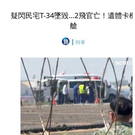
疑閃民宅T-34墜毀…2飛官亡！遺體卡
艙
時事