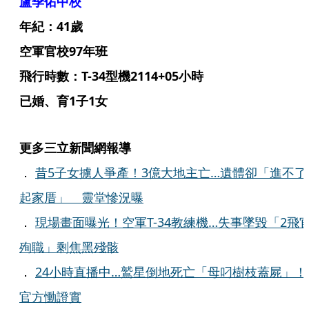
盧季佑中校
年紀：41歲
空軍官校97年班
飛行時數：T-34型機2114+05小時
已婚、育1子1女
更多三立新聞網報導
．
昔5子女擄人爭產！3億大地主亡…遺體卻「進不了
起家厝」 靈堂慘況曝
．
現場畫面曝光！空軍T-34教練機…失事墜毀「2飛
殉職」剩焦黑殘骸
．
24小時直播中…鷲星倒地死亡「母叼樹枝蓋屍」！
官方慟證實