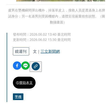
盧男在墜機瞬間彈出機外，掉落草皮上，搜救人員是透過身上名牌
認身分；另一名過男則受困機艙內，遺體呈現嚴重燒焦狀態。（圖
翻攝畫面）
發布時間：
2026.06.02 13:40
臺北時間
更新時間：
2026.06.02 15:30
臺北時間
鏡週刊
文｜
三立新聞網
贊助本文
墜機