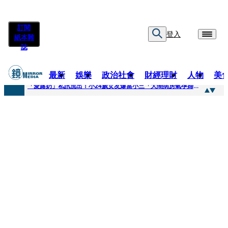
訂閱
登入
紙本雜
誌
最新
娛樂
政治社會
財經理財
人物
美
快訊
「愛露奶」私訊流出！小24歲女友爆當小三「大鬧病房氣孕婦」 姜厚任不忍回應了
快訊
台玻夫人稱長子抑鬱輕生 兒媳譚以欣：若愛只在完全順從才給予，就不是無條件的愛
快訊
廖峻中風前妻「父親節餵飯照顧」 兒曬溫馨背影感慨：不計前嫌的真愛