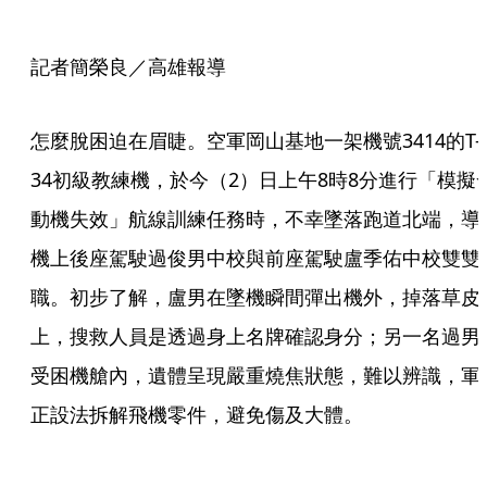
記者簡榮良／高雄報導
怎麼脫困迫在眉睫。空軍岡山基地一架機號3414的T-
34初級教練機，於今（2）日上午8時8分進行「模擬
動機失效」航線訓練任務時，不幸墜落跑道北端，導
機上後座駕駛過俊男中校與前座駕駛盧季佑中校雙雙
職。初步了解，盧男在墜機瞬間彈出機外，掉落草皮
上，搜救人員是透過身上名牌確認身分；另一名過男
受困機艙內，遺體呈現嚴重燒焦狀態，難以辨識，軍
正設法拆解飛機零件，避免傷及大體。