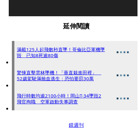
延伸閱讀
滿載125人起飛數秒直墜！哥倫比亞軍機墜
毀 已知8死逾80傷
驚悚直擊雲林墜機！「垂直栽進田裡」
52歲駕駛滿臉血逃生：恐怕要罰30萬
飛行時數均逾2100小時！岡山T-34墜毀2
飛官殉職 空軍啟動失事調查
鏡週刊