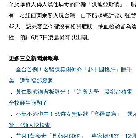
至於爆發人傳人漢他病毒的郵輪「洪迪亞斯號」，船
有一名紐西蘭乘客入境台灣，自下船起總計要加強管
42天，該乘客至今都沒有相關症狀，抽血檢驗皆為陰
性，預計6月7日凌晨就可以出關。
更多三立新聞網報導
．
全台首例！名醫陳堯俐仲介「赴中國換肝」賺千
萬 遭衛福部廢照
．
黃仁勳演講背板曝光！「這所大學」緊鄰台積電
全校師生嗨翻了
．
不菸不酒也中！39歲女無症狀「竟罹胃癌」 醫
警：4類人快檢查
．
芒果1營養素「是蘋果60倍」 專家揭研究：12週