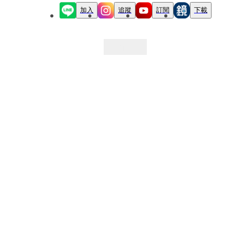
加入
追蹤
訂閱
下載
最新文章