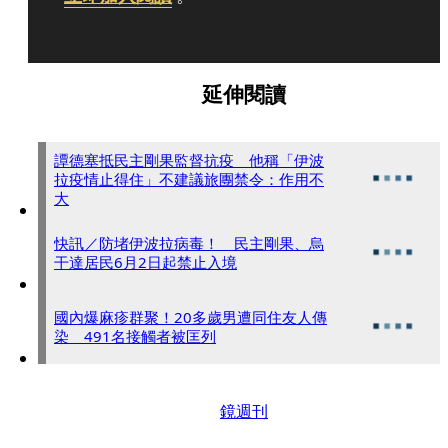
延伸閱讀
譚德塞抵民主剛果監督抗疫 他稱「伊波
拉疫情止得住」不建議旅團禁令：作用不
大
快訊／防堵伊波拉病毒！ 民主剛果、烏
干達居民6月2日起禁止入境
國內爆麻疹群聚！20多歲男遭同住友人傳
染 491名接觸者被匡列
鏡週刊