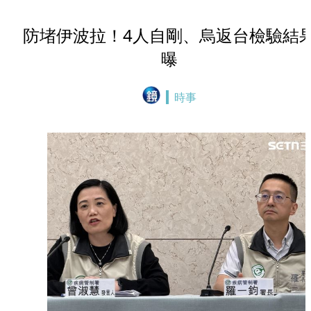
防堵伊波拉！4人自剛、烏返台檢驗結
曝
時事