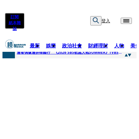
訂閱
登入
紙本雜
誌
最新
娛樂
政治社會
財經理財
人物
美
快訊
邊看偶像邊拚韓國行 《2026 SBS歌謠大戰SUMMER》TVBS直播祭追星福利
快訊
代誌大條火急跳船？ 宏碁派任李文詳接掌兆基屋管2天就喊撤出！
快訊
一句「請回去坐好」 特教生持斷掃把戳女代課老師眼睛大失血近失明