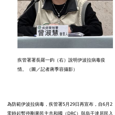
疾管署署長羅一鈞（右）說明伊波拉病毒疫
情。（圖／記者蔣季容攝影）
為防範伊波拉病毒，疾管署5月29日再宣布，自6月2
零時起暫停剛果民主共和國（DRC）與烏干達居民入