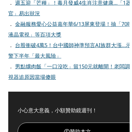
．
週五迎「芒種」！毒月發威4生肖注意健康…「1器
官」易出狀況
．
金融服務愛心公益嘉年華6/13屏東登場！抽「70
液晶電視」等百項大獎
．
台股衝破4萬5！台中國師神準預言AI族群大漲…示
警下半年「最大風險」
．
男點爌肉飯「一口沒吃」留150元就離開！老闆調
視器追原因當場傻眼
小心意大意義，小額贊助鏡週刊！
贊助本文