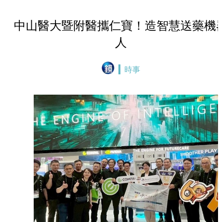
中山醫大暨附醫攜仁寶！造智慧送藥機
人
時事