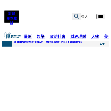
訂閱
登入
紙本雜
誌
最新
娛樂
政治社會
財經理財
人物
美
快訊
凌晨曬懷念照惹哭網友 米可白感性告白：媽媽愛妳
快訊
酸民質疑民進黨「是不是有她裸照？」 黃智賢3點回嗆獲網友讚爆
快訊
姜厚任「老牛找到嫩草」再談小24歲女友 揭七世情緣駁拐坑、暈船破財