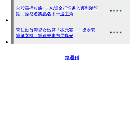
台股高檔攻略1／AI資金行情進入獲利驗證
期 操盤名將點名下一波主角
黃仁勳首帶兒女出席「兆元宴」！桌次安
排藏玄機 輝達未來布局曝光
鏡週刊