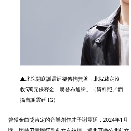
▲北院開庭謝震廷卻傳拘無著，北院裁定沒
收5萬元保釋金，將發布通緝。（資料照／翻
攝自謝震廷 IG）
曾獲金曲獎肯定的音樂創作才子謝震廷，2024年1月
間，因持刀意圖行刺前女友被捕，還開直播公開前女