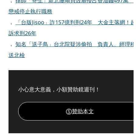
．
律師「寄生」新北珊瑚貝殼廟侵占香油錢497萬 
懲戒停止執行職務
．
「台版Jisoo」詐157億判刑24年 大金主落網！起
訴求刑26年
．
知名「送子鳥」台北院疑涉偷拍 負責人、經理移
送北檢
小心意大意義，小額贊助鏡週刊！
贊助本文