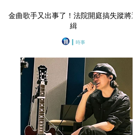
金曲歌手又出事了！法院開庭搞失蹤將
緝
時事