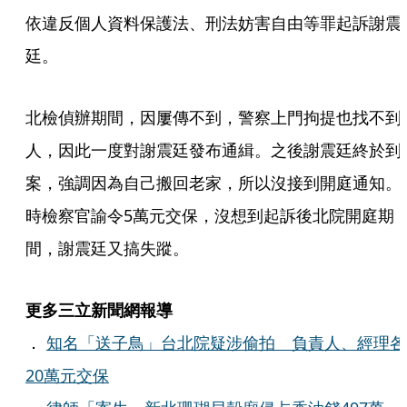
依違反個人資料保護法、刑法妨害自由等罪起訴謝震
廷。
北檢偵辦期間，因屢傳不到，警察上門拘提也找不到
人，因此一度對謝震廷發布通緝。之後謝震廷終於到
案，強調因為自己搬回老家，所以沒接到開庭通知。
時檢察官諭令5萬元交保，沒想到起訴後北院開庭期
間，謝震廷又搞失蹤。
更多三立新聞網報導
．
知名「送子鳥」台北院疑涉偷拍 負責人、經理各
20萬元交保