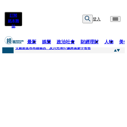
訂閱
登入
紙本雜
誌
最新
娛樂
政治社會
財經理財
人物
美
快訊
父親節宣布再婚喜訊 及川光博57歲將當新手爸爸
快訊
改姓斷開阿湯哥！20歲舒莉首登台「1人分飾4角」 觀眾驚艷：錯怪星二代了
快訊
「愛露奶」私訊流出！小24歲女友爆當小三「大鬧病房氣孕婦」 姜厚任不忍回應了