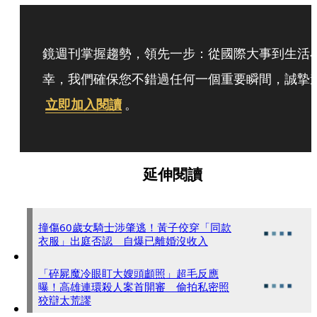
鏡週刊掌握趨勢，領先一步：從國際大事到生活
幸，我們確保您不錯過任何一個重要瞬間，誠摯
立即加入閱讀
。
延伸閱讀
撞傷60歲女騎士涉肇逃！黃子佼穿「同款
衣服」出庭否認 自爆已離婚沒收入
「碎屍魔冷眼盯大嫂頭顱照」超毛反應
曝！高雄連環殺人案首開審 偷拍私密照
狡辯太荒謬