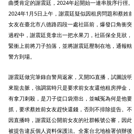
曲獎肯定的謝震廷，2024年起開始一連串脫序行徑。
2024年1月5日上午，謝震廷疑似因租房問題和蔡姓前
女友在臺北市八德路四段一處社區前，爆發口角衝突
過程中，謝震廷竟拿出一把水果刀，社區保全見狀，
緊衝上前將刀子拍落，並將謝震廷壓制在地，通報轄
警方到場。
謝震廷做完筆錄自警局返家，又開IG直播，試圖說明
來龍去脈，強調當時只是要求前女友還他租房押金，
有拿刀刺殺，是刀子從口袋滑出，並喊冤為何是他要
抓，要求蔡姓前女友趕快還錢，否則不排除提告。不
因直播時，謝震廷公開前女友的社群帳號公審，因此
被提告違反個人資料保護法。全案台北地檢署偵辦後