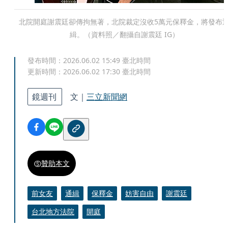
北院開庭謝震廷卻傳拘無著，北院裁定沒收5萬元保釋金，將發布
緝。（資料照／翻攝自謝震廷 IG）
發布時間：
2026.06.02 15:49
臺北時間
更新時間：
2026.06.02 17:30
臺北時間
鏡週刊
文｜
三立新聞網
贊助本文
前女友
通緝
保釋金
妨害自由
謝震廷
台北地方法院
開庭