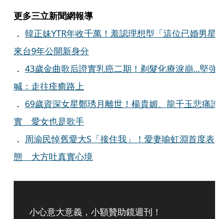
更多三立新聞網報導
．
韓正妹YTR年收千萬！羞認理想型「這位已婚男星
來台9年公開新身分
．
43歲金曲歌后證實乳癌二期！剃髮化療淚崩…堅強
喊：走往痊癒路上
．
69歲資深女星鄭琇月離世！楊貴媚、龍千玉悲痛
實 愛女也是歌手
．
周渝民悼舊愛大S「接住我」！愛妻喻虹淵首度表
態 大方吐真實心境
小心意大意義，小額贊助鏡週刊！