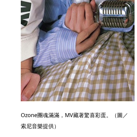
Ozone團魂滿滿，MV藏著驚喜彩蛋。（圖／
索尼音樂提供）