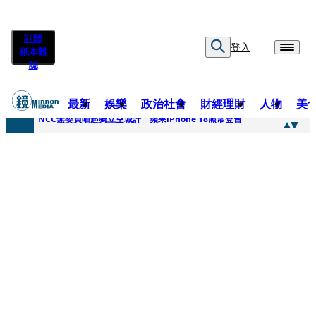
訂閱
登入
紙本雜
誌
最新
娛樂
政治社會
財經理財
人物
美
快訊
NCC無委員唱起獨立空城計 蘋果iPhone 18照常登台
快訊
六強片齊聚桃影 小薰《祖先鬼》回桃影娘家 《長安的荔枝》桃影加映一票難求
快訊
8年磨一劍 陳法拉自編自導《Bloodline》進軍多倫多 柯林法洛姊弟相挺