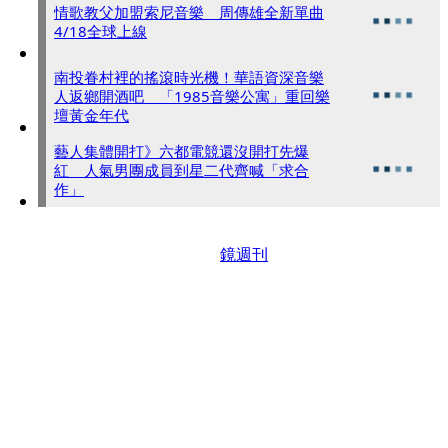
情歌教父加盟索尼音樂 周傳雄全新單曲
4/18全球上線
南投眷村裡的搖滾時光機！華語資深音樂
人返鄉開酒吧 「1985音樂公寓」重回樂
壇黃金年代
藝人集體開打》六都電競還沒開打先爆
紅 人氣男團成員到星二代齊喊「求合
作」
鏡週刊