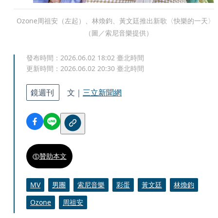
Ozone周祖安（左起）、林煥鈞、黃文廷推出新歌〈快樂的一天〉
（圖／索尼音樂提供）
發布時間：
2026.06.02 18:02
臺北時間
更新時間：
2026.06.02 20:30
臺北時間
鏡週刊
文｜
三立新聞網
贊助本文
MV
男團
索尼音樂
彩蛋
黃文廷
林煥鈞
Ozone
周祖安