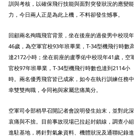
訓與考核，以確保飛行技能與面對突發狀況的應變能
力，今日兩人正是為此上機，不料卻發生憾事。
回顧兩名殉職飛官背景，坐在後座的過俊男中校現年
46歲，為空軍官校93年班畢業，T-34型機飛行時數高
達2172小時；坐在前座的盧季佑中校現年41歲，空軍
官校97年班畢業，T-34型機飛行時數也達到2114小
時。兩名優秀飛官皆已成家，如今在執行訓練任務中
幸雙雙殉職，令同袍與家屬悲痛萬分。
空軍司令部稍早召開記者會說明發生始末，並對此深
哀痛與不捨。目前事故現場已拉起封鎖線，調查小組
進駐基地，將針對氣象資料、機體狀況及通聯紀錄進