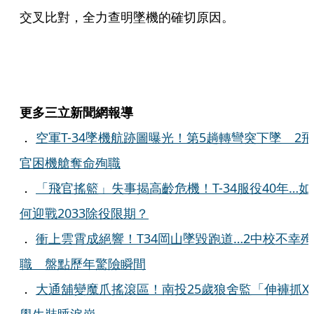
交叉比對，全力查明墜機的確切原因。
更多三立新聞網報導
．
空軍T-34墜機航跡圖曝光！第5趟轉彎突下墜 2飛
官困機艙奪命殉職
．
「飛官搖籃」失事揭高齡危機！T-34服役40年…如
何迎戰2033除役限期？
．
衝上雲霄成絕響！T34岡山墜毀跑道…2中校不幸殉
職 盤點歷年驚險瞬間
．
大通舖變魔爪搖滾區！南投25歲狼舍監「伸褲抓X