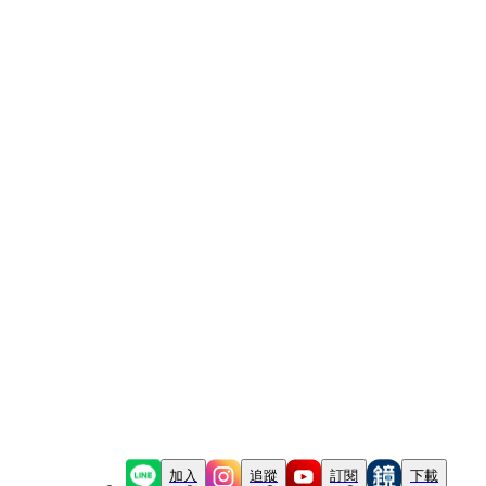
加入
追蹤
訂閱
下載