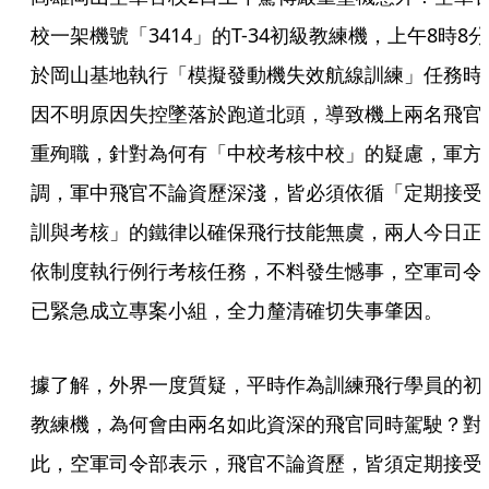
校一架機號「3414」的T-34初級教練機，上午8時8分
於岡山基地執行「模擬發動機失效航線訓練」任務時
因不明原因失控墜落於跑道北頭，導致機上兩名飛官
重殉職，針對為何有「中校考核中校」的疑慮，軍方
調，軍中飛官不論資歷深淺，皆必須依循「定期接受
訓與考核」的鐵律以確保飛行技能無虞，兩人今日正
依制度執行例行考核任務，不料發生憾事，空軍司令
已緊急成立專案小組，全力釐清確切失事肇因。
據了解，外界一度質疑，平時作為訓練飛行學員的初
教練機，為何會由兩名如此資深的飛官同時駕駛？對
此，空軍司令部表示，飛官不論資歷，皆須定期接受