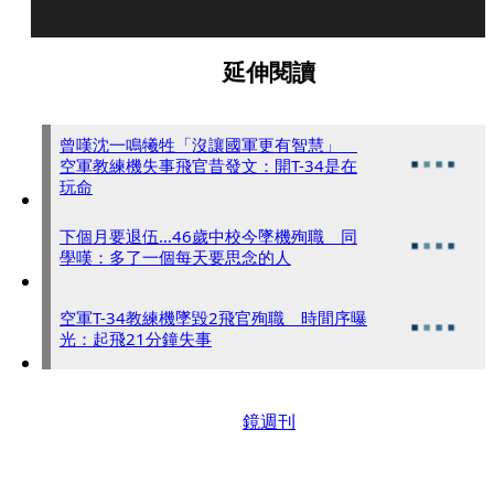
延伸閱讀
曾嘆沈一鳴犧牲「沒讓國軍更有智慧」
空軍教練機失事飛官昔發文：開T-34是在
玩命
下個月要退伍…46歲中校今墜機殉職 同
學嘆：多了一個每天要思念的人
空軍T-34教練機墜毀2飛官殉職 時間序曝
光：起飛21分鐘失事
鏡週刊