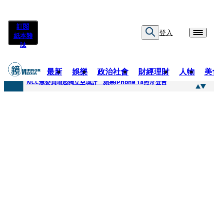
訂閱
登入
紙本雜
誌
最新
娛樂
政治社會
財經理財
人物
美
快訊
NCC無委員唱起獨立空城計 蘋果iPhone 18照常登台
快訊
六強片齊聚桃影 小薰《祖先鬼》回桃影娘家 《長安的荔枝》桃影加映一票難求
快訊
8年磨一劍 陳法拉自編自導《Bloodline》進軍多倫多 柯林法洛姊弟相挺