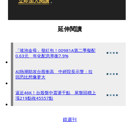
立即加入閱讀
。
延伸閱讀
「瑤池金母」發紅包！00981A第二季擬配
0.63元 年化配息率衝7.9%
AI熱潮助攻台股衝高 中經院長示警：拉
回恐比想像更大
逼近46K！台股盤中震盪千點 尾盤回穩上
漲219點收45557點
鏡週刊