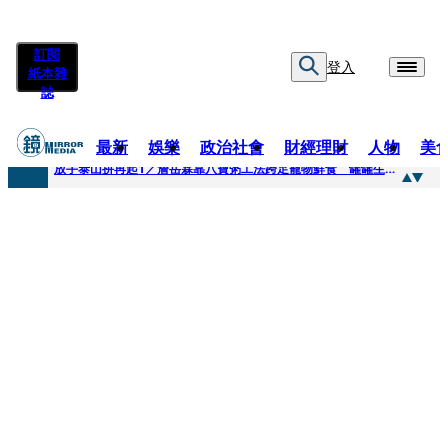
訂閱
登入
紙本雜
誌
最新
娛樂
政治社會
財經理財
人物
美
快訊
放手泰山拚再起1／詹岳霖靠八寶粥工法跨足寵物鮮食 罐罐生產前先請「叼嘴王后」試吃
快訊
泰國男偶像離奇墜河亡...「背20公斤水泥」單車仍下落不明 媽痛揭生前1計畫：不可能輕生
快訊
當街激吻阿翔「演藝工作慘歸零」 謝忻認：當年咎由自取