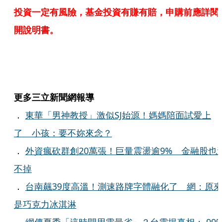
投資一定有風險，基金投資有賺有賠，申購前應詳閱
開說明書。
更多三立新聞網報導
．
東華「男神教授」激似SJ始源！媽媽陪面試愛上
了 小孩：要不妳來念？
．
外資瘋砍群創20萬張！巨量震盪逾9% 金融股也
不掉
．
台南飆39度高溫！測速路牌字體融化了 網：原
是巧克力冰淇淋