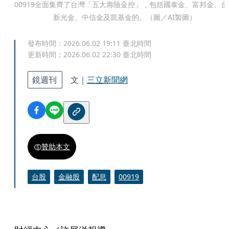
00919全面集齊了台灣「五大壽險金控」，包括國泰金、富邦金、台
新光金、中信金及凱基金的。（圖／AI製圖）
發布時間：
2026.06.02 19:11
臺北時間
更新時間：
2026.06.02 22:30
臺北時間
鏡週刊
文｜
三立新聞網
贊助本文
台股
金融股
配息
00919