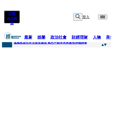
訂閱
登入
紙本雜
誌
最新
娛樂
政治社會
財經理財
人物
美
快訊
溫嵐敗血性休克後首露面 氣色不錯未來將重視身體調養
快訊
鄭麗文稱「台灣不是一個國家」 黃暐瀚曬馬英九過去談話狠打臉
快訊
孫芸芸26歲女兒罕吐「愛的體悟」！ 美照連發低調曬13萬名牌包