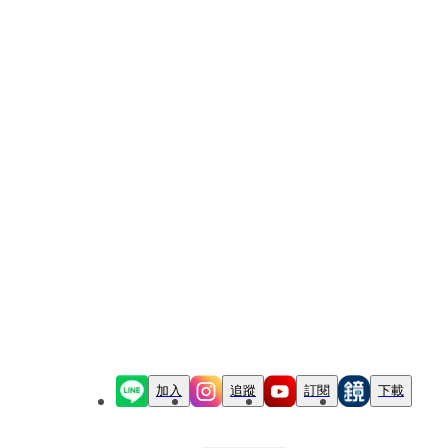
加入
追蹤
訂閱
下載