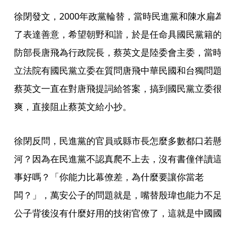
徐閉發文，2000年政黨輪替，當時民進黨和陳水扁為
了表達善意，希望朝野和諧，於是任命具國民黨籍的
防部長唐飛為行政院長，蔡英文是陸委會主委，當時
立法院有國民黨立委在質問唐飛中華民國和台獨問題
蔡英文一直在對唐飛提詞給答案，搞到國民黨立委很
爽，直接阻止蔡英文給小抄。
徐閉反問，民進黨的官員或縣市長怎麼多數都口若懸
河？因為在民進黨不認真爬不上去，沒有書僮伴讀這
事好嗎？「你能力比幕僚差，為什麼要讓你當老
闆？」，萬安公子的問題就是，嘴替殷瑋也能力不足
公子背後沒有什麼好用的技術官僚了，這就是中國國