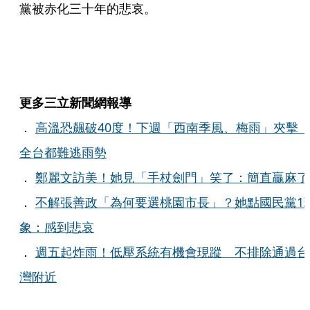
黨被赤化三十年的悲哀。
更多三立新聞網報導
．
高溫恐飆破40度！下週「西南季風、梅雨」夾
全台都難逃雨勢
．
鄭麗文訪美！她見「手杖劍門」笑了：簡直贏麻了
．
不解張善政「為何要選桃園市長」？她點國民黨1
象：感到悲哀
．
週五起炸雨！低壓系統有機會現蹤 不排除通過台
灣附近