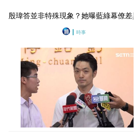
殷瑋答並非特殊現象？她曝藍綠幕僚差
時事