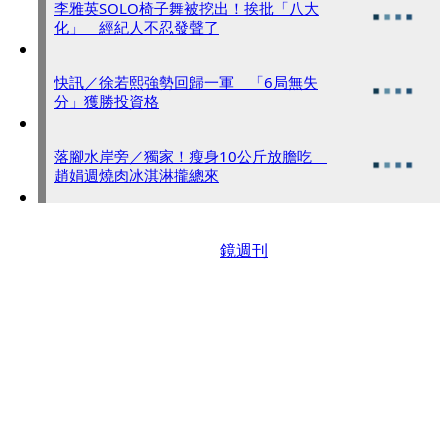
李雅英SOLO椅子舞被挖出！挨批「八大
化」 經紀人不忍發聲了
快訊／徐若熙強勢回歸一軍 「6局無失
分」獲勝投資格
落腳水岸旁／獨家！瘦身10公斤放膽吃
趙娟週燒肉冰淇淋攏總來
鏡週刊