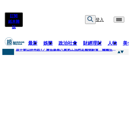
訂閱
登入
紙本雜
誌
最新
娛樂
政治社會
財經理財
人物
美
快訊
放手泰山拚再起1／詹岳霖靠八寶粥工法跨足寵物鮮食 罐罐生產前先請「叼嘴王后」試吃
快訊
泰國男偶像離奇墜河亡...「背20公斤水泥」單車仍下落不明 媽痛揭生前1計畫：不可能輕生
快訊
當街激吻阿翔「演藝工作慘歸零」 謝忻認：當年咎由自取