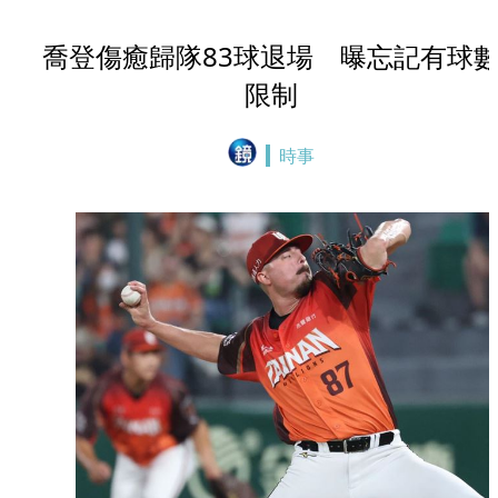
喬登傷癒歸隊83球退場 曝忘記有球
限制
時事