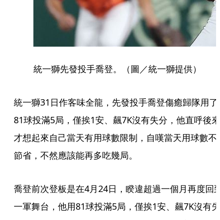
統一獅先發投手喬登。（圖／統一獅提供）
統一獅31日作客味全龍，先發投手喬登傷癒歸隊用了
81球投滿5局，僅挨1安、飆7K沒有失分，他直呼後
才想起來自己當天有用球數限制，自嘆當天用球數不
節省，不然應該能再多吃幾局。
喬登前次登板是在4月24日，睽違超過一個月再度回
一軍舞台，他用81球投滿5局，僅挨1安、飆7K沒有