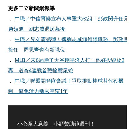
更多三立新聞網報導
．
中職／中信育樂宣布人事重大改組！彭政閔升任兄
弟領隊 劉志威退居幕後
．
中職／兄弟震撼彈！傳劉志威卸領隊職務、彭政閔
接任 周思齊也有新職位
．
MLB／末6局除了大谷翔平沒人打！他好投毀於2
轟 道奇4連戰首戰輸響尾蛇
．
中職／聯盟開領隊會議！爭取推動棒球替代役機
制 避免潛力新秀空窗1年
小心意大意義，小額贊助鏡週刊！