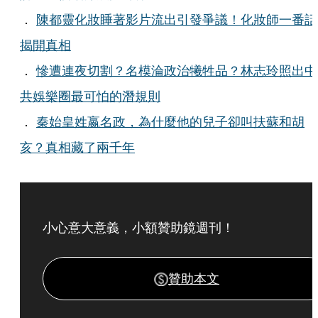
．
陳都靈化妝睡著影片流出引發爭議！化妝師一番話
揭開真相
．
慘遭連夜切割？名模淪政治犧牲品？林志玲照出中
共娛樂圈最可怕的潛規則
．
秦始皇姓嬴名政，為什麼他的兒子卻叫扶蘇和胡
亥？真相藏了兩千年
小心意大意義，小額贊助鏡週刊！
贊助本文