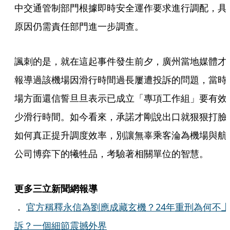
中交通管制部門根據即時安全運作要求進行調配，具
原因仍需責任部門進一步調查。
諷刺的是，就在這起事件發生前夕，廣州當地媒體才
報導過該機場因滑行時間過長屢遭投訴的問題，當時
場方面還信誓旦旦表示已成立「專項工作組」要有效
少滑行時間。如今看來，承諾才剛說出口就狠狠打臉
如何真正提升調度效率，別讓無辜乘客淪為機場與航
公司博弈下的犧牲品，考驗著相關單位的智慧。
更多三立新聞網報導
．
官方稱釋永信為劉應成藏玄機？24年重刑為何不
訴？一個細節震撼外界