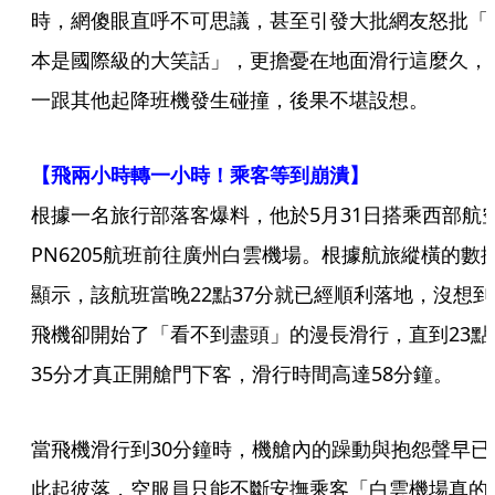
時，網傻眼直呼不可思議，甚至引發大批網友怒批「
本是國際級的大笑話」，更擔憂在地面滑行這麼久，
一跟其他起降班機發生碰撞，後果不堪設想。
【飛兩小時轉一小時！乘客等到崩潰】
根據一名旅行部落客爆料，他於5月31日搭乘西部航
PN6205航班前往廣州白雲機場。根據航旅縱橫的數
顯示，該航班當晚22點37分就已經順利落地，沒想到
飛機卻開始了「看不到盡頭」的漫長滑行，直到23點
35分才真正開艙門下客，滑行時間高達58分鐘。
當飛機滑行到30分鐘時，機艙內的躁動與抱怨聲早已
此起彼落，空服員只能不斷安撫乘客「白雲機場真的