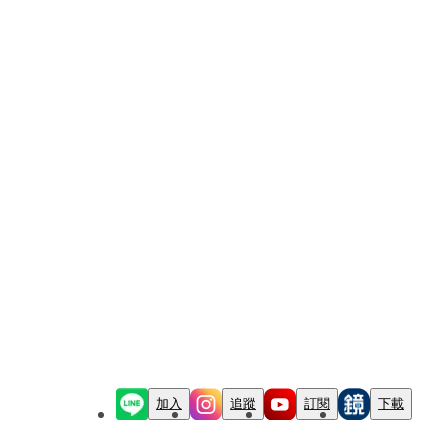
加入
追蹤
訂閱
下載