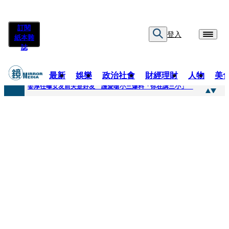
訂閱
登入
紙本雜
誌
最新
娛樂
政治社會
財經理財
人物
美
快訊
姜厚任曝女友前夫是好友 護愛嗆小三爆料「你在講三小」
快訊
劉畊宏將登《披荊斬棘》call周杰倫求救 周董「3字建議」他無奈：這不是健美比賽！
快訊
【台中戰局特輯】何欣純支持度暴增 藍營民調老劇本急救援