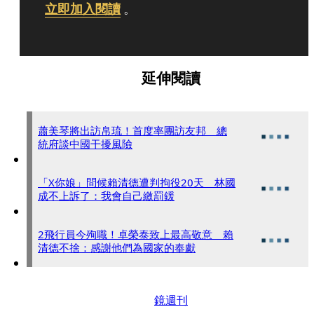
立即加入閱讀
。
延伸閱讀
蕭美琴將出訪帛琉！首度率團訪友邦 總
統府談中國干擾風險
「X你娘」問候賴清德遭判拘役20天 林國
成不上訴了：我會自己繳罰鍰
2飛行員今殉職！卓榮泰致上最高敬意 賴
清德不捨：感謝他們為國家的奉獻
鏡週刊