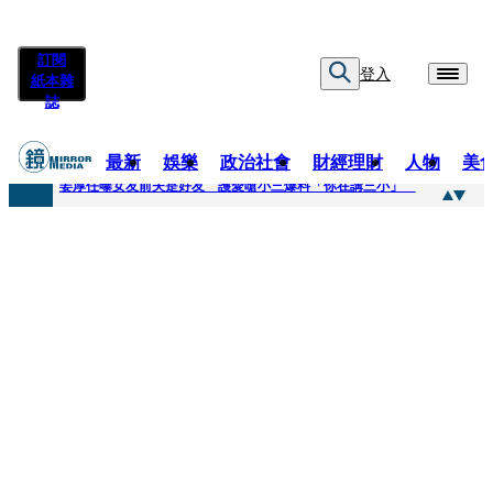
訂閱
登入
紙本雜
誌
最新
娛樂
政治社會
財經理財
人物
美
快訊
姜厚任曝女友前夫是好友 護愛嗆小三爆料「你在講三小」
快訊
劉畊宏將登《披荊斬棘》call周杰倫求救 周董「3字建議」他無奈：這不是健美比賽！
快訊
【台中戰局特輯】何欣純支持度暴增 藍營民調老劇本急救援