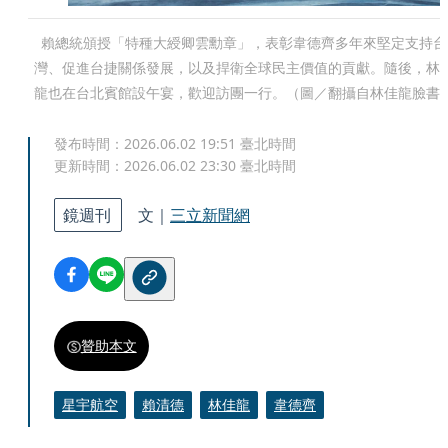
賴總統頒授「特種大綬卿雲勳章」，表彰韋德齊多年來堅定支持台
灣、促進台捷關係發展，以及捍衛全球民主價值的貢獻。隨後，林
龍也在台北賓館設午宴，歡迎訪團一行。（圖／翻攝自林佳龍臉書
發布時間：
2026.06.02 19:51
臺北時間
更新時間：
2026.06.02 23:30
臺北時間
鏡週刊
文｜
三立新聞網
贊助本文
星宇航空
賴清德
林佳龍
韋德齊