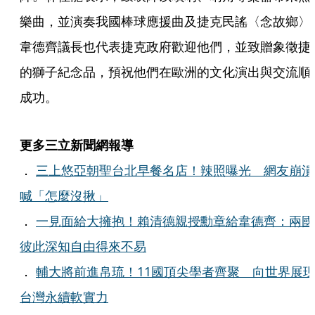
樂曲，並演奏我國棒球應援曲及捷克民謠〈念故鄉〉
韋德齊議長也代表捷克政府歡迎他們，並致贈象徵捷
的獅子紀念品，預祝他們在歐洲的文化演出與交流順
成功。
更多三立新聞網報導
．
三上悠亞朝聖台北早餐名店！辣照曝光 網友崩潰
喊「怎麼沒揪」
．
一見面給大擁抱！賴清德親授勳章給韋德齊：兩國
彼此深知自由得來不易
．
輔大將前進帛琉！11國頂尖學者齊聚 向世界展
台灣永續軟實力