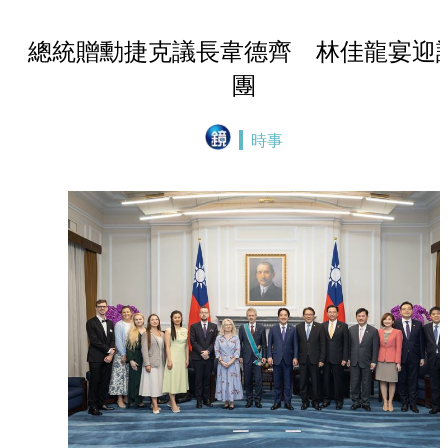
總統贈勳捷克議長韋德齊 林佳龍宴迎
團
時事