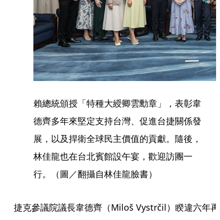
賴總統頒授「特種大綬卿雲勳章」，表彰韋
德齊多年來堅定支持台灣、促進台捷關係發
展，以及捍衛全球民主價值的貢獻。隨後，
林佳龍也在台北賓館設午宴，歡迎訪團一
行。（圖／翻攝自林佳龍臉書）
捷克參議院議長韋德齊（Miloš Vystrčil）睽違六年再