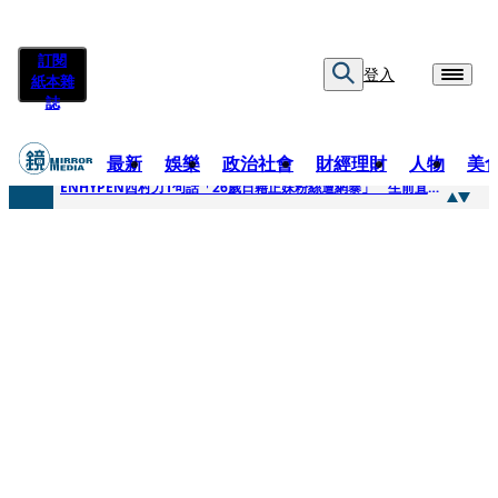
訂閱
登入
紙本雜
誌
最新
娛樂
政治社會
財經理財
人物
美
快訊
ENHYPEN西村力1句話「26歲日籍正妹粉絲遭網暴」 生前直播震撼畫面全網瘋傳！警方證實死訊
快訊
捨量保價奏效！華邦電DRAM價翻倍 五成產能已綁長約
快訊
台糖遭羅織入罪 黃智賢批掩護中聯政客、政黨「台灣之恥」