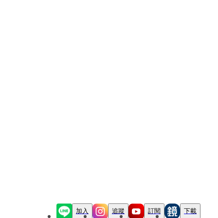
加入
追蹤
訂閱
下載