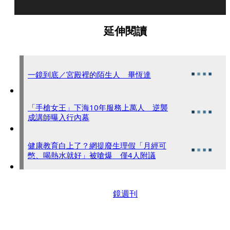
延伸閱讀
一鏡到底／宮殿裡的陌生人 畢恆達
「手槍女王」下海10年服務上萬人 逆襲
成講師曝入行內幕
健康教育白上了？網提廢生理假「月經可
憋、喝熱水就好」被嗆爆 僅4人附議
鏡週刊