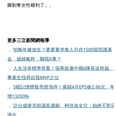
圖剝奪女性權利了」。
更多三立新聞網報導
．
怕晚年被放生？婆婆要求每人月存1500當照護基
金 媳婦氣炸：關我X事？
．
人生沒有標準答案！張善政邀中職6隊長送祝福 
畢業生找尋自我MVP之位
．
5檔記憶體股亮燈漲停！廣穎4月EPS衝2.66元 年
增13200%
．
訪台成捷克前議長遺願 柯佳洛女兒：始終不對惡
讓步