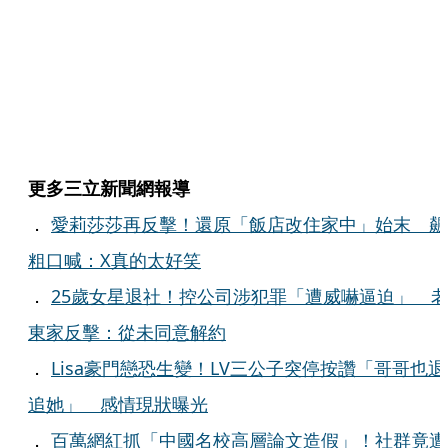
更多三立新聞網報導
．
愛莉莎莎再反擊！還原「飯店改住家中」始末 飆
粗口喊：X真的太好笑
．
25歲女星退社！控公司涉犯罪「遭威嚇逼迫」 
東家反擊：從未同意解約
．
Lisa豪門戀恐生變！LV三公子突停按讚「哥哥也退
追她」 感情現狀曝光
．
百萬網紅抓「中國名校高層論文造假」！社群竟遭