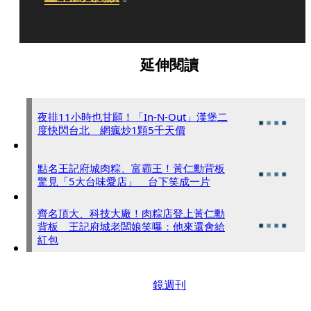
延伸閱讀
夜排11小時也甘願！「In-N-Out」漢堡二
度快閃台北 網瘋炒1顆5千天價
點名王記府城肉粽、富霸王！黃仁勳背板
驚見「5大台味愛店」 台下笑成一片
齊名頂大、科技大廠！肉粽店登上黃仁勳
背板 王記府城老闆娘笑曝：他來還會給
紅包
鏡週刊