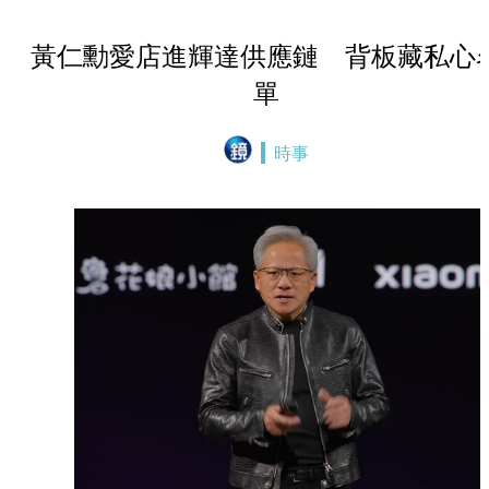
黃仁勳愛店進輝達供應鏈 背板藏私心
單
時事