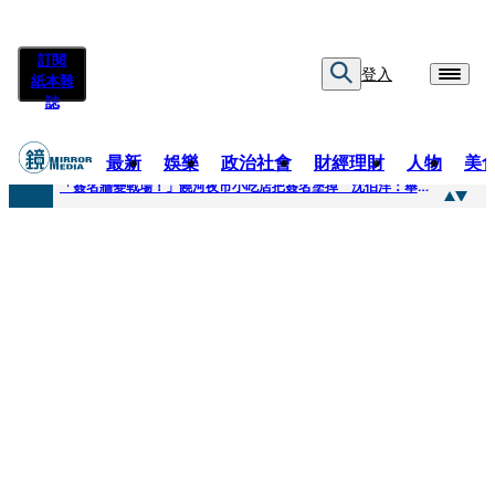
訂閱
登入
紙本雜
誌
最新
娛樂
政治社會
財經理財
人物
美
快訊
「簽名牆變戰場！」饒河夜市小吃店把簽名塗掉 沈伯洋：舉雙手贊成
快訊
抛「雙AI」施政藍圖！徐欣瑩宣示無縫接軌楊文科 延續五支箭與十大交通建設
快訊
翻拍雄二飛彈密件給中共女特工 海峰士兵認罪減刑判2年7月