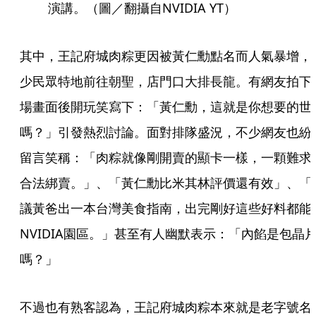
演講。（圖／翻攝自NVIDIA YT）
其中，王記府城肉粽更因被黃仁勳點名而人氣暴增，
少民眾特地前往朝聖，店門口大排長龍。有網友拍下
場畫面後開玩笑寫下：「黃仁勳，這就是你想要的世
嗎？」引發熱烈討論。面對排隊盛況，不少網友也紛
留言笑稱：「肉粽就像剛開賣的顯卡一樣，一顆難求
合法綁賣。」、「黃仁勳比米其林評價還有效」、「
議黃爸出一本台灣美食指南，出完剛好這些好料都能
NVIDIA園區。」甚至有人幽默表示：「內餡是包晶
嗎？」
不過也有熟客認為，王記府城肉粽本來就是老字號名