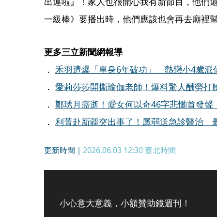
出運啦』！家人也很開心我有新節目，他們
一級棒》要播出時，他們應該也會再去廟裡
更多三立新聞網報導
．
禾羽遭爆「單身6年破功」 熱戀小4歲派
．
愛莉莎莎開撕瑜伽老師！爆料驚人酬勞打
．
鄭琇月癌逝！愛女何以奇46字悲慟首發聲
．
利菁赴新疆突出事了！孱弱送急診醫治 
更新時間｜
2026.06.03 12:30
臺北時間
小心意大意義，小額贊助鏡週刊！