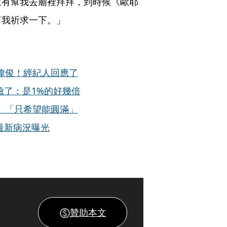
還有幫我去廟裡拜拜，到時候《歐耶
幫我祈求一下。」
偉俊！經紀人回應了
臉了：是1%的好幾倍
 「只希望能圓滿」
最新病況曝光
贊助本文