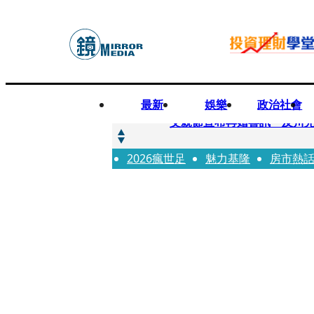
最新
娛樂
政治社會
快訊
父親節宣布再婚喜訊 及川光
2026瘋世足
快訊
魅力基隆
房市熱
改姓斷開阿湯哥！20歲舒莉
快訊
「愛露奶」私訊流出！小24