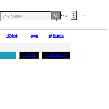
登入
瑪法達
專欄
動態雜誌
訂閱紙本雜誌
Podcasts