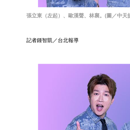
張立東（左起）、歐漢聲、林襄。(圖／中天提
記者鍾智凱／台北報導