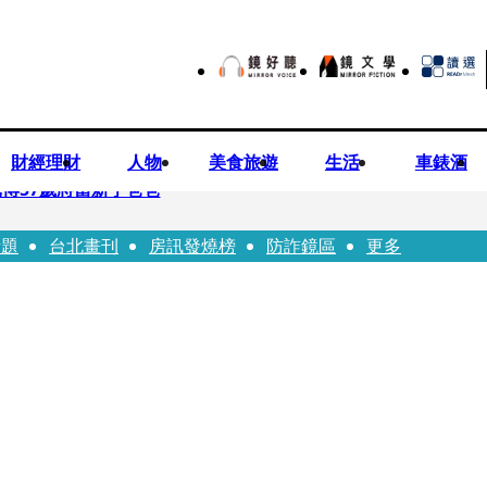
財經理財
人物
美食旅遊
生活
車錶酒
博57歲將當新手爸爸
話題
台北畫刊
房訊發燒榜
防詐鏡區
更多
首登台「1人分飾4角」 觀眾驚艷：錯怪星二代了
歲女友爆當小三「大鬧病房氣孕婦」 姜厚任不忍回應了