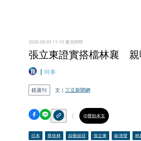
2026.06.03 11:10
臺北時間
張立東證實搭檔林襄 親
時事
鏡週刊
文｜
三立新聞網
贊助本文
日本
蔡依林
綜藝節目
張立東
歐漢聲
林