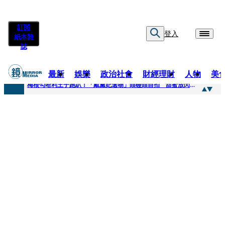
訂閱
登入
紙本雜
誌
最新
娛樂
政治社會
財經理財
人物
美
快訊
梅根勾哈利王子跑趴！「戴黛妃遺物」頭碰頭自拍 甜蜜放閃搶鏡
快訊
老翁菜園突失聯！媳婦急報案 警今擴大搜索「不排除墜溪」
快訊
姜厚任小24歲女友遭起底！爆二度改姓恐違法 專家揪「3歲認老公」盲點嘆：超出玄學