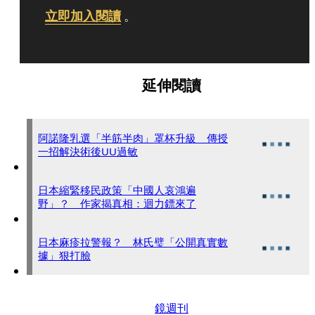
立即加入閱讀
。
延伸閱讀
阿諾隆乳選「半筋半肉」罩杯升級 傳授
一招解決術後UU過敏
日本縮緊移民政策「中國人哀鴻遍
野」？ 作家揭真相：迴力鏢來了
日本麻疹拉警報？ 林氏璧「公開真實數
據」狠打臉
鏡週刊