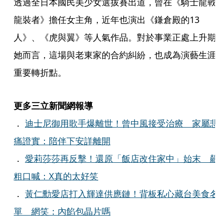
透過全日本國民美少女選拔賽出道，曾在《騎士龍戰
龍裝者》擔任女主角，近年也演出《鎌倉殿的13
人》、《虎與翼》等人氣作品。對於事業正處上升期
她而言，這場與老東家的合約糾紛，也成為演藝生涯
重要轉折點。
更多三立新聞網報導
．
迪士尼御用歌手爆離世！曾中風接受治療 家屬悲
痛證實：陪伴下安詳離開
．
愛莉莎莎再反擊！還原「飯店改住家中」始末 飆
粗口喊：X真的太好笑
．
黃仁勳愛店打入輝達供應鏈！背板私心藏台美食名
單 網笑：內餡包晶片嗎