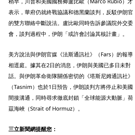
稍早，川普和美國國務卿盧比歐（Marco Rubio）才
表示，華府仍就終戰協議和德黑蘭談判，反駁伊朗官
的雙方聯絡中斷說法。盧比歐同時告訴參議院外交委
會，談判過程中，伊朗「或許會討論其核計畫」。
美方說法與伊朗官媒《法斯通訊社》（Fars）的報導
相逕庭。據其在2日的消息，伊朗與美國已多日未對
話。與伊朗革命衛隊關係密切的《塔斯尼姆通訊社》
（Tasnim）也於1日預告，伊朗談判方將停止和美國
間接溝通，同時尋求徹底封鎖「全球能源大動脈」荷
茲海峽（Strait of Hormuz）。
三立新聞網提醒您：