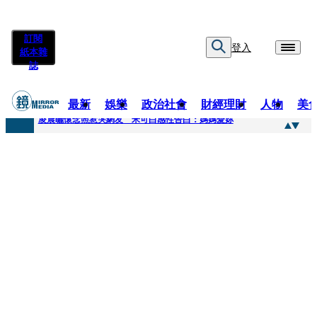
訂閱
登入
紙本雜
誌
最新
娛樂
政治社會
財經理財
人物
美
快訊
凌晨曬懷念照惹哭網友 米可白感性告白：媽媽愛妳
快訊
酸民質疑民進黨「是不是有她裸照？」 黃智賢3點回嗆獲網友讚爆
快訊
姜厚任「老牛找到嫩草」再談小24歲女友 揭七世情緣駁拐坑、暈船破財