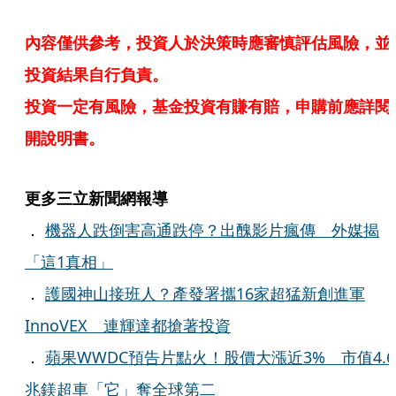
內容僅供參考，投資人於決策時應審慎評估風險，並
投資結果自行負責。
投資一定有風險，基金投資有賺有賠，申購前應詳閱
開說明書。
更多三立新聞網報導
．
機器人跌倒害高通跌停？出醜影片瘋傳 外媒揭
「這1真相」
．
護國神山接班人？產發署攜16家超猛新創進軍
InnoVEX 連輝達都搶著投資
．
蘋果WWDC預告片點火！股價大漲近3% 市值4.6
兆鎂超車「它」奪全球第二