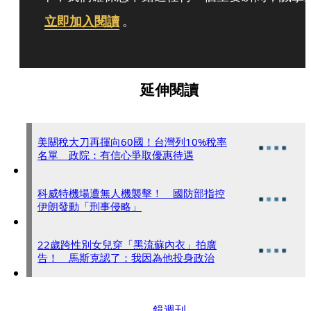
立即加入閱讀
。
延伸閱讀
美關稅大刀再揮向60國！台灣列10%稅率
名單 政院：有信心爭取優惠待遇
科威特機場遭無人機襲擊！ 國防部指控
伊朗發動「刑事侵略」
22歲跨性別女兒穿「黑流蘇內衣」拍廣
告！ 馬斯克認了：我因為他投身政治
鏡週刊