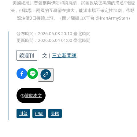
美國總統川普聲稱與伊朗和談持續，試圖反駁德黑蘭的溝通中斷說
法，但戰場上兩國的互轟卻在擴大，能源市場不確定性加劇，帶動
際油價3日接續上漲。（圖／翻攝自X平台 @IranArmyStan）
發布時間：
2026.06.03 20:10
臺北時間
更新時間：
2026.06.04 01:00
臺北時間
鏡週刊
文｜
三立新聞網
贊助本文
川普
伊朗
美國