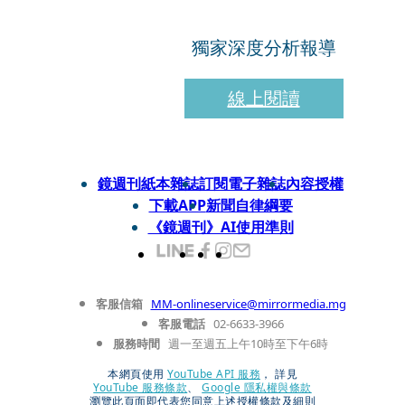
獨家深度分析報導
線上閱讀
鏡週刊紙本雜誌
訂閱電子雜誌
內容授權
下載APP
新聞自律綱要
《鏡週刊》AI使用準則
客服信箱
MM-onlineservice@mirrormedia.mg
客服電話
02-6633-3966
服務時間
週一至週五上午10時至下午6時
本網頁使用
YouTube API 服務
， 詳見
YouTube 服務條款
、
Google 隱私權與條款
瀏覽此頁面即代表您同意上述授權條款及細則