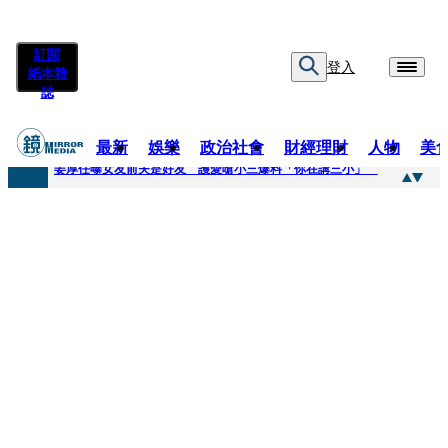
訂閱
登入
紙本雜
誌
最新
娛樂
政治社會
財經理財
人物
美
快訊
姜厚任曝女友前夫是好友 護愛嗆小三爆料「你在講三小」
快訊
劉畊宏將登《披荊斬棘》call周杰倫求救 周董「3字建議」他無奈：這不是健美比賽！
快訊
【台中戰局特輯】何欣純支持度暴增 藍營民調老劇本急救援