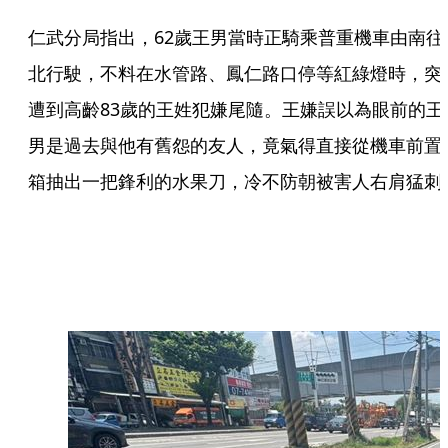
仁武分局指出，62歲王男當時正騎乘普重機車由南往
北行駛，不料在水管路、鳳仁路口停等紅綠燈時，突
遭到高齡83歲的王姓犯嫌尾隨。王嫌誤以為眼前的王
男是過去與他有舊怨的友人，竟氣得直接從機車前置
箱抽出一把鋒利的水果刀，冷不防朝被害人右肩猛刺