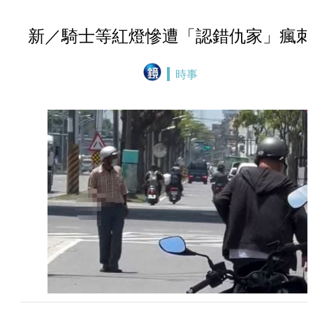
新／騎士等紅燈慘遭「認錯仇家」瘋刺
時事