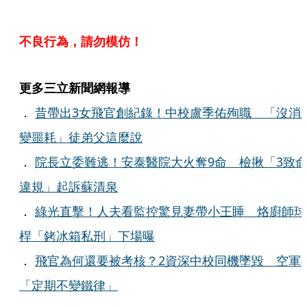
不良行為，請勿模仿！
更多三立新聞網報導
．
昔帶出3女飛官創紀錄！中校盧季佑殉職 「沒消
變噩耗」徒弟父這麼說
．
院長立委難逃！安泰醫院大火奪9命 檢揪「3致
違規」起訴蘇清泉
．
綠光直擊！人夫看監控驚見妻帶小王睡 烙廚師球
桿「銬冰箱私刑」下場曝
．
飛官為何還要被考核？2資深中校同機墜毀 空軍
「定期不變鐵律」