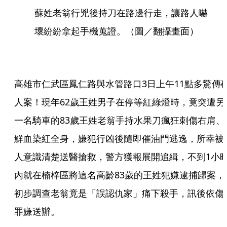
蘇姓老翁行兇後持刀在路邊行走，讓路人嚇
壞紛紛拿起手機蒐證。（圖／翻攝畫面）
高雄市仁武區鳳仁路與水管路口3日上午11點多驚傳
人案！現年62歲王姓男子在停等紅綠燈時，竟突遭另
一名騎車的83歲王姓老翁手持水果刀瘋狂刺傷右肩、
鮮血染紅全身，嫌犯行凶後隨即催油門逃逸，所幸被
人意識清楚送醫搶救，警方獲報展開追緝，不到1小
內就在楠梓區將這名高齡83歲的王姓犯嫌逮捕歸案，
初步調查老翁竟是「誤認仇家」痛下殺手，訊後依傷
罪嫌送辦。