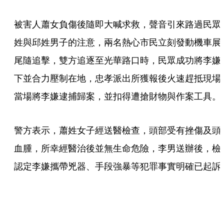
被害人蕭女負傷後隨即大喊求救，聲音引來路過民眾
姓與邱姓男子的注意，兩名熱心市民立刻發動機車展
尾隨追擊，雙方追逐至光華路口時，民眾成功將李嫌
下並合力壓制在地，忠孝派出所獲報後火速趕抵現場
當場將李嫌逮捕歸案，並扣得遭搶財物與作案工具。
警方表示，蕭姓女子經送醫檢查，頭部受有挫傷及頭
血腫，所幸經醫治後並無生命危險，李男送辦後，檢
認定李嫌攜帶兇器、手段強暴等犯罪事實明確已起訴