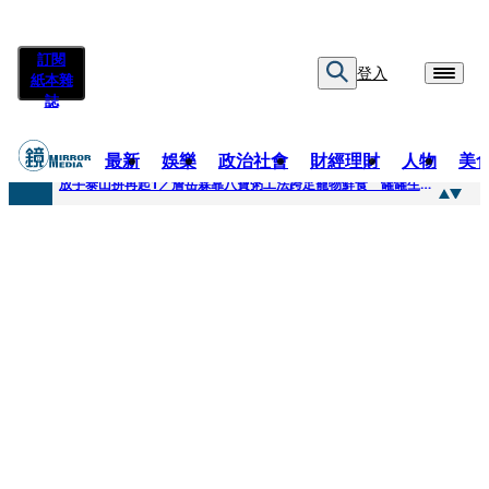
訂閱
登入
紙本雜
誌
最新
娛樂
政治社會
財經理財
人物
美
快訊
放手泰山拚再起1／詹岳霖靠八寶粥工法跨足寵物鮮食 罐罐生產前先請「叼嘴王后」試吃
快訊
泰國男偶像離奇墜河亡...「背20公斤水泥」單車仍下落不明 媽痛揭生前1計畫：不可能輕生
快訊
當街激吻阿翔「演藝工作慘歸零」 謝忻認：當年咎由自取