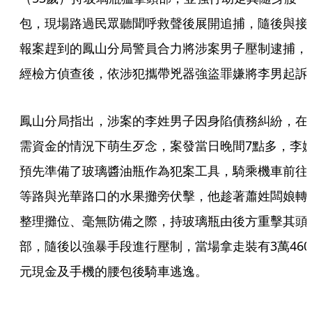
包，現場路過民眾聽聞呼救聲後展開追捕，隨後與接
報案趕到的鳳山分局警員合力將涉案男子壓制逮捕，
經檢方偵查後，依涉犯攜帶兇器強盜罪嫌將李男起訴
鳳山分局指出，涉案的李姓男子因身陷債務糾紛，在
需資金的情況下萌生歹念，案發當日晚間7點多，李
預先準備了玻璃醬油瓶作為犯案工具，騎乘機車前往
等路與光華路口的水果攤旁伏擊，他趁著蕭姓闆娘轉
整理攤位、毫無防備之際，持玻璃瓶由後方重擊其頭
部，隨後以強暴手段進行壓制，當場拿走裝有3萬460
元現金及手機的腰包後騎車逃逸。