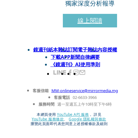
獨家深度分析報導
線上閱讀
鏡週刊紙本雜誌
訂閱電子雜誌
內容授權
下載APP
新聞自律綱要
《鏡週刊》AI使用準則
客服信箱
MM-onlineservice@mirrormedia.mg
客服電話
02-6633-3966
服務時間
週一至週五上午10時至下午6時
本網頁使用
YouTube API 服務
， 詳見
YouTube 服務條款
、
Google 隱私權與條款
瀏覽此頁面即代表您同意上述授權條款及細則