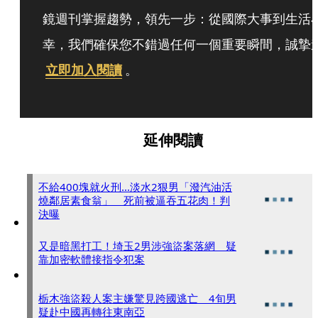
鏡週刊掌握趨勢，領先一步：從國際大事到生活
幸，我們確保您不錯過任何一個重要瞬間，誠摯
立即加入閱讀
。
延伸閱讀
不給400塊就火刑...淡水2狠男「潑汽油活
燒鄰居素食翁」 死前被逼吞五花肉！判
決曝
又是暗黑打工！埼玉2男涉強盜案落網 疑
靠加密軟體接指令犯案
栃木強盜殺人案主嫌驚見跨國逃亡 4旬男
疑赴中國再轉往東南亞