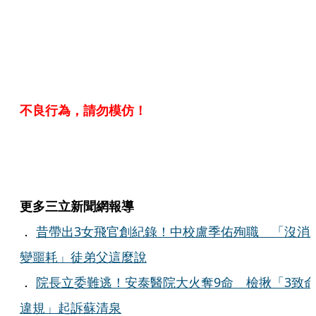
不良行為，請勿模仿！
更多三立新聞網報導
．
昔帶出3女飛官創紀錄！中校盧季佑殉職 「沒消
變噩耗」徒弟父這麼說
．
院長立委難逃！安泰醫院大火奪9命 檢揪「3致
違規」起訴蘇清泉