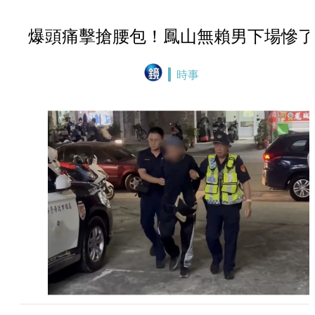
爆頭痛擊搶腰包！鳳山無賴男下場慘了
時事