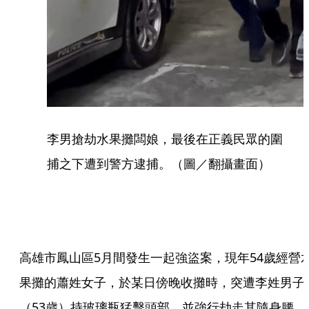
李男搶劫水果攤闆娘，最後在正義民眾的圍
捕之下遭到警方逮捕。（圖／翻攝畫面）
高雄市鳳山區5月間發生一起強盜案，現年54歲經營
果攤的蕭姓女子，於某日傍晚收攤時，突遭李姓男子
（53歲）持玻璃瓶猛擊頭部，並強行劫走其隨身腰