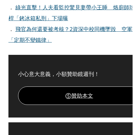
．
綠光直擊！人夫看監控驚見妻帶小王睡 烙廚師球
桿「銬冰箱私刑」下場曝
．
飛官為何還要被考核？2資深中校同機墜毀 空軍
「定期不變鐵律」
小心意大意義，小額贊助鏡週刊！
贊助本文