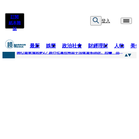
訂閱
登入
紙本雜
誌
最新
娛樂
政治社會
財經理財
人物
美
快訊
開心遊泰淪惡夢2／旅行社遭控兩面手法嗆遊客誹謗、恐嚇 品保協會回應了
快訊
「我是保全不是清潔員」上班3天開嗆總幹事 他拒倒垃圾被炒！怒提告...法官這原因判敗訴
快訊
自稱交好麻吉大哥、替蔡依林操盤 經紀人車內強吻女星挨告！最後栽在錄音檔