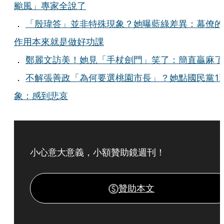
颱風」專家全說了
．
「殷瑋答」並非特殊現象？她曝藍綠差異：幕僚的
作用本來就是做好功課
．
鄭麗文訪美！她見「手杖劍門」笑了：簡直贏麻了
．
不解張善政「為何要選桃園市長」？她點國民黨1
象：感到悲哀
小心意大意義，小額贊助鏡週刊！
贊助本文