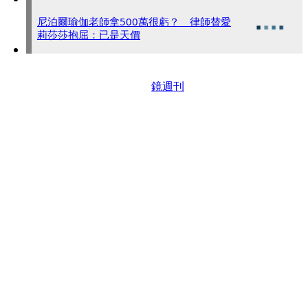
尼泊爾瑜伽老師拿500萬很虧？ 律師替愛
莉莎莎抱屈：已是天價
鏡週刊