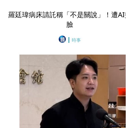
羅廷瑋病床請託稱「不是關說」！遭AI
臉
時事