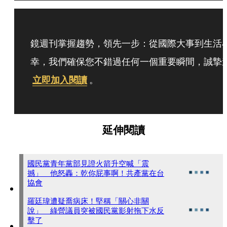
鏡週刊掌握趨勢，領先一步：從國際大事到生活
幸，我們確保您不錯過任何一個重要瞬間，誠摯
立即加入閱讀
。
延伸閱讀
國民黨青年黨部見證火箭升空喊「震
撼」 他怒轟：乾你屁事啊！共產黨在台
協會
羅廷瑋遭疑喬病床！堅稱「關心非關
說」 綠營議員突被國民黨影射拖下水反
擊了