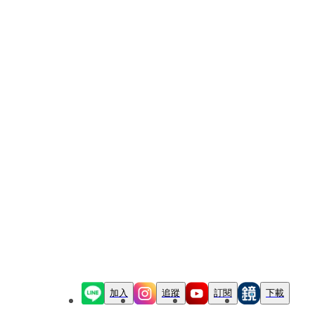
加入
追蹤
訂閱
下載