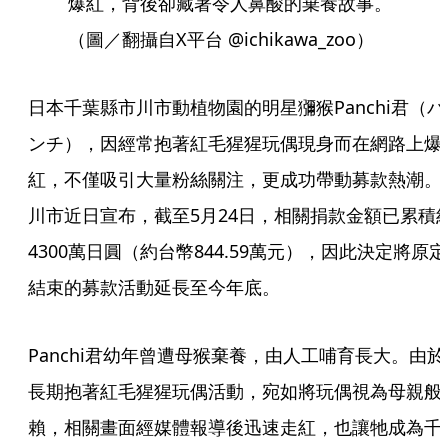
爆紅，背後卻藏著令人鼻酸的棄養故事。
（圖／翻攝自X平台 @ichikawa_zoo）
日本千葉縣市川市動植物園的明星獼猴Panchi君（パ
ンチ），因經常抱著紅毛猩猩玩偶現身而在網路上爆
紅，不僅吸引大量粉絲關注，更成功帶動募款熱潮。
川市近日宣布，截至5月24日，相關捐款金額已累積
4300萬日圓（約台幣844.59萬元），因此決定將原定
結束的募款活動延長至今年底。
Panchi君幼年曾遭母猴棄養，由人工哺育長大。由於
長期抱著紅毛猩猩玩偶活動，宛如將玩偶視為母親般
賴，相關畫面經媒體報導後迅速走紅，也讓牠成為千