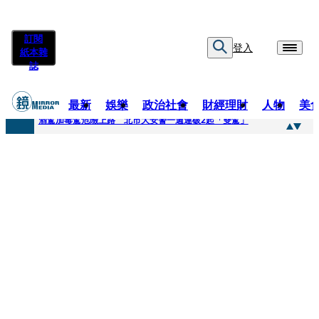
訂閱
登入
紙本雜
誌
最新
娛樂
政治社會
財經理財
人物
美
快訊
酒駕加毒駕危險上路 北市大安警一週連破2起「雙駕」
快訊
Ozone黃文廷、FEniX夏浦洋組「神隊友」 邱以太、林亭莉熱血狂奔殺青淚崩
快訊
AKIRA台北唱到一半突收兒子告白「爸爸I LOVE YOU」 驚喜林志玲同步曝光父親節「披薩蛋糕」