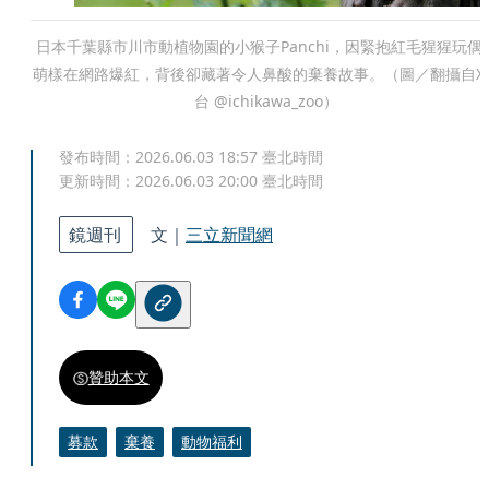
日本千葉縣市川市動植物園的小猴子Panchi，因緊抱紅毛猩猩玩偶
萌樣在網路爆紅，背後卻藏著令人鼻酸的棄養故事。（圖／翻攝自X
台 @ichikawa_zoo）
發布時間：
2026.06.03 18:57
臺北時間
更新時間：
2026.06.03 20:00
臺北時間
鏡週刊
文｜
三立新聞網
贊助本文
募款
棄養
動物福利