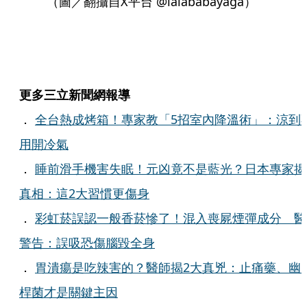
（圖／翻攝自X平台 @lalababayaga）
更多三立新聞網報導
．
全台熱成烤箱！專家教「5招室內降溫術」：涼到
用開冷氣
．
睡前滑手機害失眠！元凶竟不是藍光？日本專家揭
真相：這2大習慣更傷身
．
彩虹菸誤認一般香菸慘了！混入喪屍煙彈成分 醫
警告：誤吸恐傷腦毀全身
．
胃潰瘍是吃辣害的？醫師揭2大真兇：止痛藥、幽
桿菌才是關鍵主因