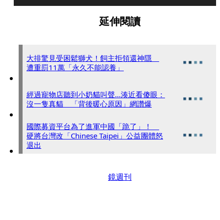
延伸閱讀
大排驚見受困鬆獅犬！飼主拒領還神隱
遭重罰11萬「永久不能認養」
經過寵物店聽到小奶貓叫聲...湊近看傻眼：
沒一隻真貓 「背後暖心原因」網讚爆
國際募資平台為了進軍中國「跪了」！
硬將台灣改「Chinese Taipei」公益團體怒
退出
鏡週刊