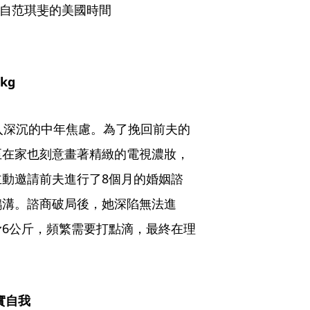
攝自范琪斐的美國時間
kg
入深沉的中年焦慮。為了挽回前夫的
至在家也刻意畫著精緻的電視濃妝，
動邀請前夫進行了8個月的婚姻諮
鴻溝。諮商破局後，她深陷無法進
6公斤，頻繁需要打點滴，最終在理
實自我