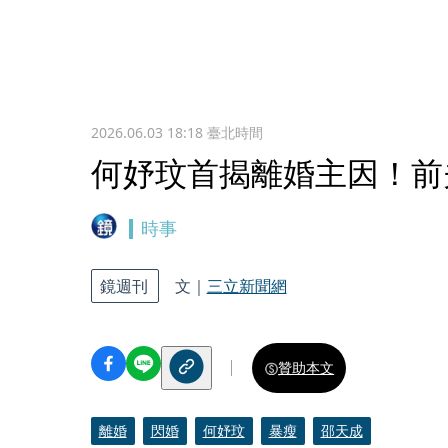
2026.06.03 18:18
臺北時間
何妤玟首揭離婚主因！前
時事
鏡週刊
文｜
三立新聞網
贊助本文
離婚
閃婚
何妤玟
暴瘦
邵天成