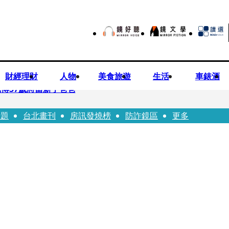
財經理財
人物
美食旅遊
生活
車錶酒
博57歲將當新手爸爸
話題
台北畫刊
房訊發燒榜
防詐鏡區
更多
首登台「1人分飾4角」 觀眾驚艷：錯怪星二代了
歲女友爆當小三「大鬧病房氣孕婦」 姜厚任不忍回應了