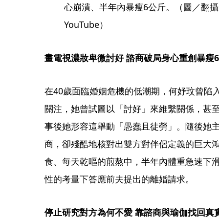
心崩潰、半年內暴瘦6公斤。（圖／翻
YouTube）
畫電視濃妝卑微討好 諮商破局身心重創暴瘦6
在40歲面臨婚姻危機的低潮期，何妤玟曾陷
關注，她曾試圖以「討好」來維繫關係，甚
事後她形容這舉動「愚蠢且徒勞」。隨後她主
商，卻殘酷地核對出雙方對伴侶定義的巨大
食、每天乾嘔的煎熬中，半年內體重急速下滑
性的考量下答應前夫提出的離婚請求。
停止研究對方為何不愛 靠諮商與瑜伽找回真