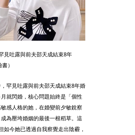
罕見吐露與前夫邵天成結束8年
臉書）
，罕見吐露與前夫邵天成結束8年婚
多月就閃婚，核心問題始終是「個性
高敏感人格的她，在婚變前夕敏銳察
，成為壓垮婚姻的最後一根稻草。這
但如今她已透過自我察覺走出陰霾，