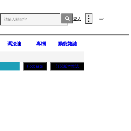
登入
瑪法達
專欄
動態雜誌
訂閱紙本雜誌
Podcasts