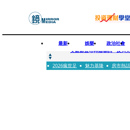
最新
娛樂
政治社會
快訊
父親節宣布再婚喜訊 及川光
2026瘋世足
快訊
魅力基隆
房市熱
改姓斷開阿湯哥！20歲舒莉
快訊
「愛露奶」私訊流出！小24