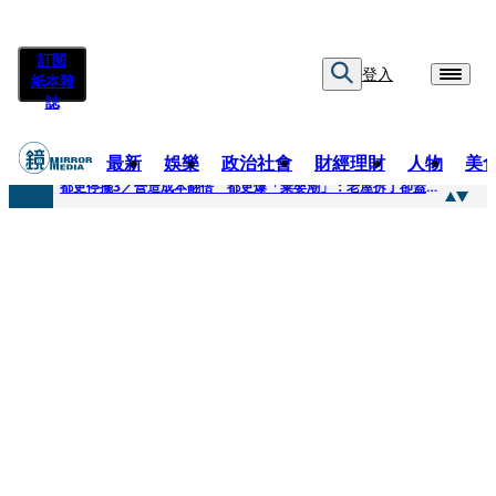
訂閱
登入
紙本雜
誌
最新
娛樂
政治社會
財經理財
人物
美
快訊
都更停擺3／營造成本翻倍 都更爆「棄嬰潮」：老屋拆了卻蓋不下去
快訊
SWAROVSKI把愛繫成一個蝴蝶結 七夕推出大中華區特別款
快訊
車內強吻女藝人「知名經紀人身分曝光」 硬辯「又沒伸舌頭」！法官判決書罕見批噁心