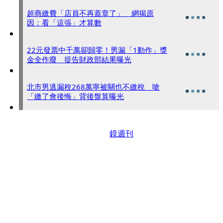
超商繳費「店員不再蓋章了」 網揭原
因：看「這張」才算數
22元發票中千萬卻歸零！男漏「1動作」獎
金全作廢 提告財政部結果曝光
北市男逃漏稅268萬寧被關也不繳稅 嗆
「繳了會後悔」背後盤算曝光
鏡週刊