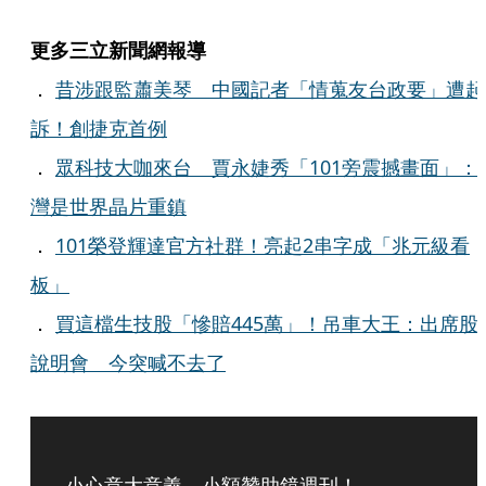
更多三立新聞網報導
．
昔涉跟監蕭美琴 中國記者「情蒐友台政要」遭起
訴！創捷克首例
．
眾科技大咖來台 賈永婕秀「101旁震撼畫面」：
灣是世界晶片重鎮
．
101榮登輝達官方社群！亮起2串字成「兆元級看
板」
．
買這檔生技股「慘賠445萬」！吊車大王：出席股
說明會 今突喊不去了
小心意大意義，小額贊助鏡週刊！