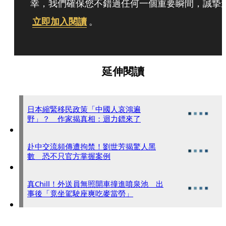
幸，我們確保您不錯過任何一個重要瞬間，誠摯
立即加入閱讀
。
延伸閱讀
日本縮緊移民政策「中國人哀鴻遍
野」？ 作家揭真相：迴力鏢來了
赴中交流頻傳遭拘禁！劉世芳揭驚人黑
數 恐不只官方掌握案例
真Chill！外送員無照開車撞進噴泉池 出
事後「竟坐駕駛座爽吃麥當勞」