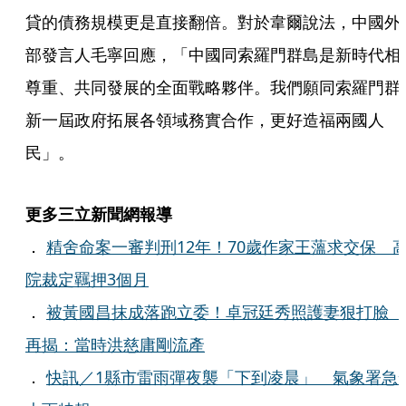
貸的債務規模更是直接翻倍。對於韋爾說法，中國外
部發言人毛寧回應，「中國同索羅門群島是新時代相
尊重、共同發展的全面戰略夥伴。我們願同索羅門群
新一屆政府拓展各領域務實合作，更好造福兩國人
民」。
更多三立新聞網報導
．
精舍命案一審判刑12年！70歲作家王薀求交保 
院裁定羈押3個月
．
被黃國昌抹成落跑立委！卓冠廷秀照護妻狠打臉
再揭：當時洪慈庸剛流產
．
快訊／1縣市雷雨彈夜襲「下到凌晨」 氣象署急