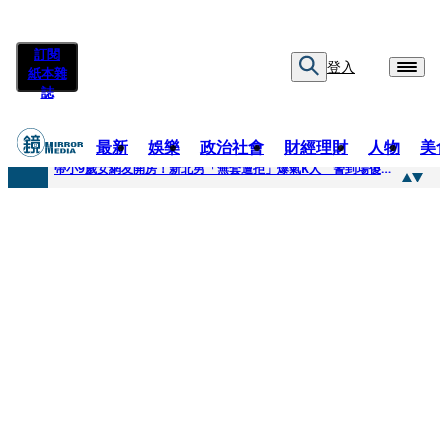
訂閱
登入
紙本雜
誌
最新
娛樂
政治社會
財經理財
人物
美
快訊
帶小9歲女網友開房！新北男「無套遭拒」爆氣K人 警到場傻眼搜到手銬、改造槍
快訊
natori再訪台北人氣爆棚 〈Overdose〉一響全場尖叫「I Love You Taipei」
快訊
42歲情色片女星宣布閃嫁「前職棒投手」！ 她甜讚老公「投球速度快」：擄獲我的心